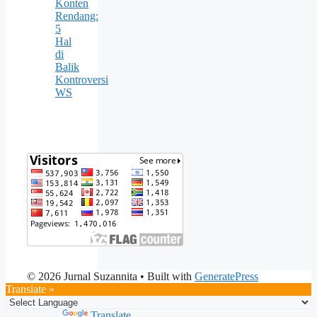
Konten
Rendang:
5
Hal
di
Balik
Kontroversi
WS
© 2026 Jurnal Suzannita
• Built with
GeneratePress
Translate »
Powered by
Translate