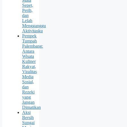
Mata
Sepet,
Perih,
dan
Lelah
Mengganggu
Aktivitasku
Pempek
Tumpah
Palembang:
Antara
Wisata
Kuliner
Rakyat,
Viralitas
Media
Sosial,
dan
Rezeki
yang
Jangan
Dimatikan
Aksi
Bersih
Sungai