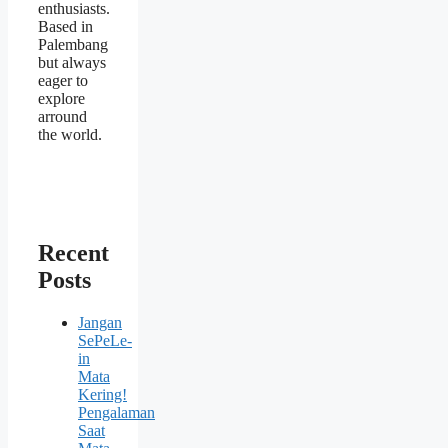
enthusiasts.
Based in
Palembang
but always
eager to
explore
arround
the world.
Recent
Posts
Jangan
SePeLe-
in
Mata
Kering!
Pengalaman
Saat