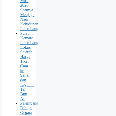
Musi
2026:
Saatnya
Menjaga
Nadi
Kehidupan
Palembang
Pulau
Kemaro
Palembang:
Lokasi,
Sejarah,
Harga
Tiket,
Cara
ke
Sana,
dan
Legenda
Tan
Bun
An
Palembang
Dihujat
Gegara