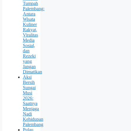
Tumpah
Palembang:
Antara
Wisata
Kuliner
Rakyat,
Viralitas
Media
Sosial,
dan
Rezeki
yang
Jangan
Dimatikan
Aksi
Bersih
Sungai
Musi
2026:
Saatnya
Menjaga
Nadi
Kehidupan
Palembang
Pulau