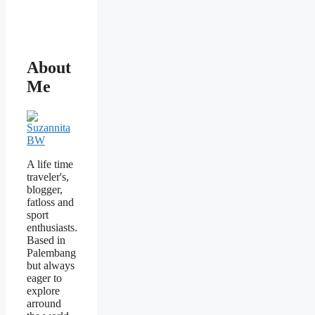
About
Me
A life time
traveler's,
blogger,
fatloss and
sport
enthusiasts.
Based in
Palembang
but always
eager to
explore
arround