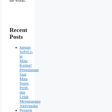
the world.
Recent
Posts
Jangan
SePeLe-
in
Mata
Kering!
Pengalaman
Saat
Mata
Sepet,
Perih,
dan
Lelah
Mengganggu
Aktivitasku
Pempek