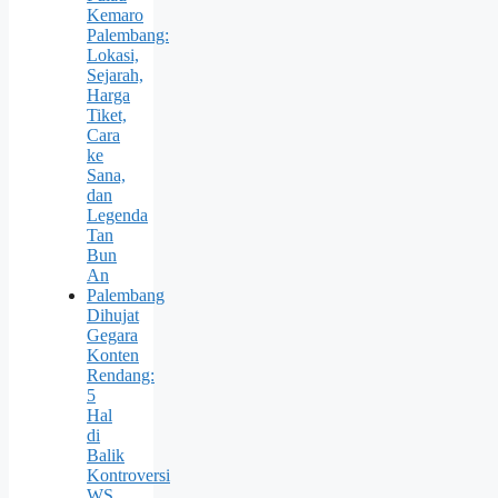
Kemaro
Palembang:
Lokasi,
Sejarah,
Harga
Tiket,
Cara
ke
Sana,
dan
Legenda
Tan
Bun
An
Palembang
Dihujat
Gegara
Konten
Rendang:
5
Hal
di
Balik
Kontroversi
WS