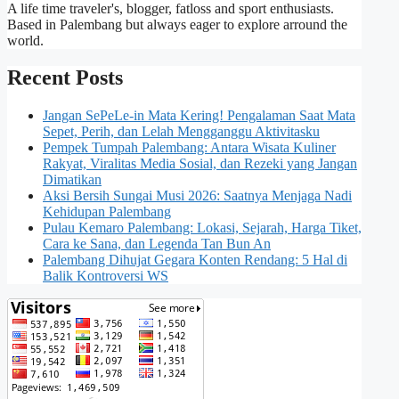
A life time traveler's, blogger, fatloss and sport enthusiasts.
Based in Palembang but always eager to explore arround the
world.
Recent Posts
Jangan SePeLe-in Mata Kering! Pengalaman Saat Mata
Sepet, Perih, dan Lelah Mengganggu Aktivitasku
Pempek Tumpah Palembang: Antara Wisata Kuliner
Rakyat, Viralitas Media Sosial, dan Rezeki yang Jangan
Dimatikan
Aksi Bersih Sungai Musi 2026: Saatnya Menjaga Nadi
Kehidupan Palembang
Pulau Kemaro Palembang: Lokasi, Sejarah, Harga Tiket,
Cara ke Sana, dan Legenda Tan Bun An
Palembang Dihujat Gegara Konten Rendang: 5 Hal di
Balik Kontroversi WS