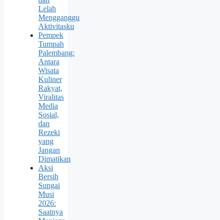
Lelah
Mengganggu
Aktivitasku
Pempek
Tumpah
Palembang:
Antara
Wisata
Kuliner
Rakyat,
Viralitas
Media
Sosial,
dan
Rezeki
yang
Jangan
Dimatikan
Aksi
Bersih
Sungai
Musi
2026:
Saatnya