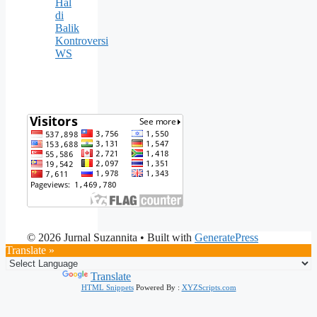
Hal
di
Balik
Kontroversi
WS
© 2026 Jurnal Suzannita
• Built with
GeneratePress
Translate »
Powered by
Translate
HTML Snippets
Powered By :
XYZScripts.com