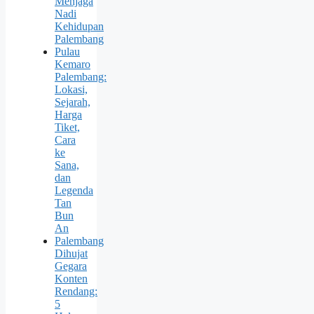
Menjaga
Nadi
Kehidupan
Palembang
Pulau
Kemaro
Palembang:
Lokasi,
Sejarah,
Harga
Tiket,
Cara
ke
Sana,
dan
Legenda
Tan
Bun
An
Palembang
Dihujat
Gegara
Konten
Rendang:
5