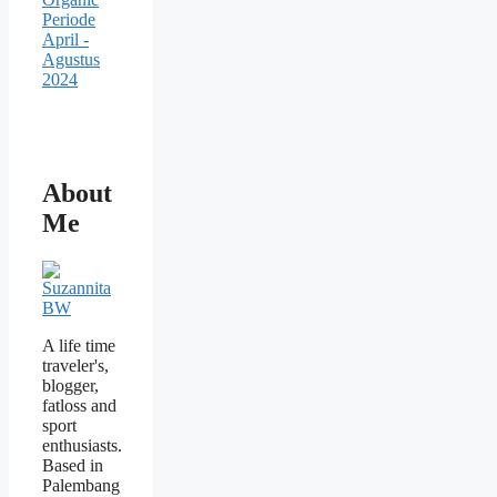
About
Me
A life time
traveler's,
blogger,
fatloss and
sport
enthusiasts.
Based in
Palembang