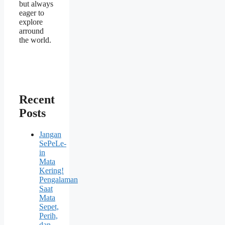
but always
eager to
explore
arround
the world.
Recent
Posts
Jangan
SePeLe-
in
Mata
Kering!
Pengalaman
Saat
Mata
Sepet,
Perih,
dan