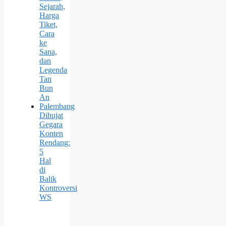
Sejarah,
Harga
Tiket,
Cara
ke
Sana,
dan
Legenda
Tan
Bun
An
Palembang
Dihujat
Gegara
Konten
Rendang:
5
Hal
di
Balik
Kontroversi
WS