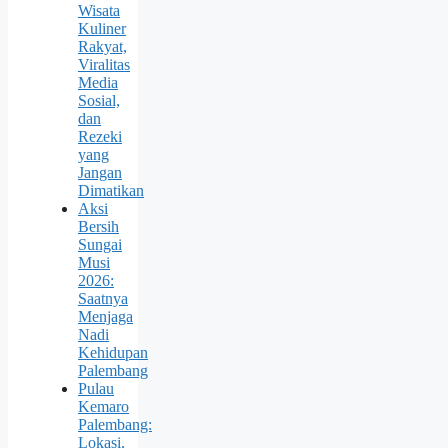
Wisata
Kuliner
Rakyat,
Viralitas
Media
Sosial,
dan
Rezeki
yang
Jangan
Dimatikan
Aksi
Bersih
Sungai
Musi
2026:
Saatnya
Menjaga
Nadi
Kehidupan
Palembang
Pulau
Kemaro
Palembang:
Lokasi,