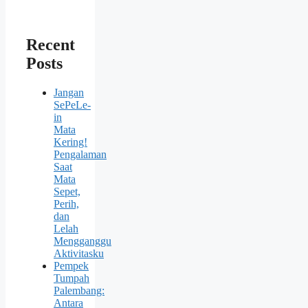
Recent
Posts
Jangan
SePeLe-
in
Mata
Kering!
Pengalaman
Saat
Mata
Sepet,
Perih,
dan
Lelah
Mengganggu
Aktivitasku
Pempek
Tumpah
Palembang:
Antara