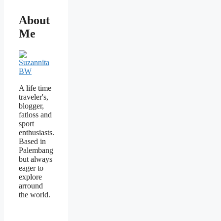
About
Me
A life time
traveler's,
blogger,
fatloss and
sport
enthusiasts.
Based in
Palembang
but always
eager to
explore
arround
the world.