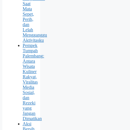
Saat
Mata
Sepet,
Perih,
dan
Lelah
Mengganggu
Aktivitasku
Pempek
Tumpah
Palembang:
Antara
Wisata
Kuliner
Rakyat,
Viralitas
Media
Sosial,
dan
Rezeki
yang
Jangan
Dimatikan
Aksi
Bersih