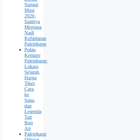
Sungai
Musi
2026:
Saatnya
Menjaga
Nadi
Kehidupan
Palembang
Pulau
Kemaro
Palembang:
Lokasi,
Sejarah,
Harga
Tiket,
Cara
ke
Sana,
dan
Legenda
Tan
Bun
An
Palembang
Dihujat