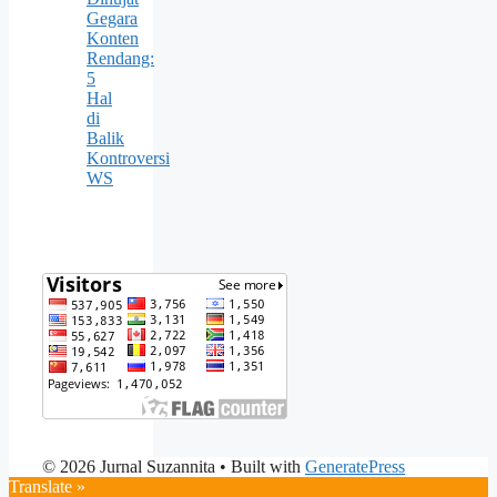
Gegara
Konten
Rendang:
5
Hal
di
Balik
Kontroversi
WS
© 2026 Jurnal Suzannita
• Built with
GeneratePress
Translate »