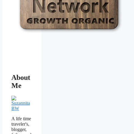
About
Me
A life time
traveler's,
blogger,