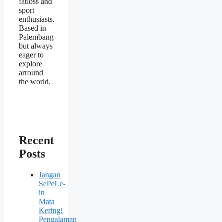
fatloss and
sport
enthusiasts.
Based in
Palembang
but always
eager to
explore
arround
the world.
Recent
Posts
Jangan
SePeLe-
in
Mata
Kering!
Pengalaman