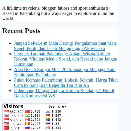
A life time traveler's, blogger, fatloss and sport enthusiasts.
Based in Palembang but always eager to explore arround the
world.
Recent Posts
Jangan SePeLe-in Mata Kering! Pengalaman Saat Mata
Sepet, Perih, dan Lelah Mengganggu Aktivitasku
Pempek Tumpah Palembang: Antara Wisata Kuliner
Rakyat, Viralitas Media Sosial, dan Rezeki yang Jangan
Dimatikan
Aksi Bersih Sungai Musi 2026: Saatnya Menjaga Nadi
Kehidupan Palembang
Pulau Kemaro Palembang: Lokasi, Sejarah, Harga Tiket,
Cara ke Sana, dan Legenda Tan Bun An
Palembang Dihujat Gegara Konten Rendang: 5 Hal di
Balik Kontroversi WS