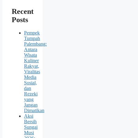
Recent
Posts
Pempek
Tumpah
Palembang:
Antara
Wisata
Kuliner
Rakyat,
Viralitas
Media
Sosial,
dan
Rezeki
yang
Jangan
Dimatikan
Aksi
Bersih
Sungai
Musi