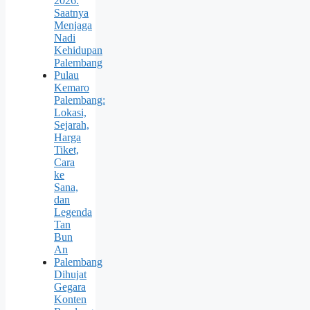
2026:
Saatnya
Menjaga
Nadi
Kehidupan
Palembang
Pulau
Kemaro
Palembang:
Lokasi,
Sejarah,
Harga
Tiket,
Cara
ke
Sana,
dan
Legenda
Tan
Bun
An
Palembang
Dihujat
Gegara
Konten