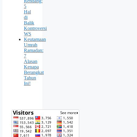
Rendang:
5
Hal
di
Balik
Kontroversi
WS
Keutamaan
Umrah
Ramadan:
7
Alasan
Kenapa
Berangkat
Tahun
Ini!