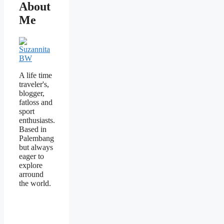
About
Me
A life time
traveler's,
blogger,
fatloss and
sport
enthusiasts.
Based in
Palembang
but always
eager to
explore
arround
the world.