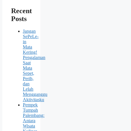
Recent
Posts
Jangan
SePeLe-
in
Mata
Kering!
Pengalaman
Saat
Mata
Sepet,
Perih,
dan
Lelah
Mengganggu
Aktivitasku
Pempek
Tumpah
Palembang:
Antara
Wisata