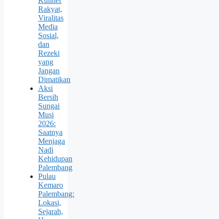
Kuliner
Rakyat,
Viralitas
Media
Sosial,
dan
Rezeki
yang
Jangan
Dimatikan
Aksi
Bersih
Sungai
Musi
2026:
Saatnya
Menjaga
Nadi
Kehidupan
Palembang
Pulau
Kemaro
Palembang:
Lokasi,
Sejarah,