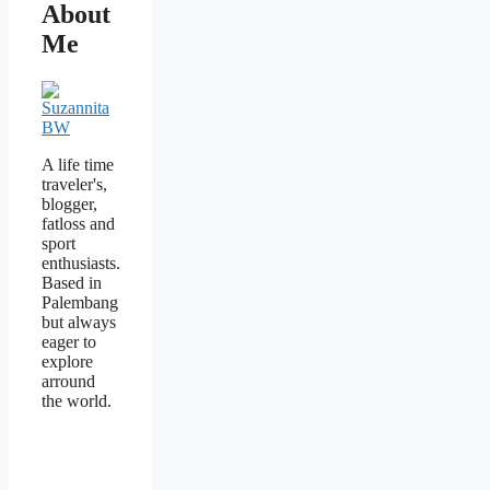
About
Me
A life time
traveler's,
blogger,
fatloss and
sport
enthusiasts.
Based in
Palembang
but always
eager to
explore
arround
the world.