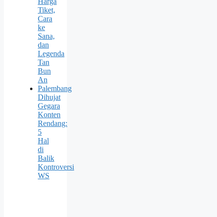
Harga
Tiket,
Cara
ke
Sana,
dan
Legenda
Tan
Bun
An
Palembang
Dihujat
Gegara
Konten
Rendang:
5
Hal
di
Balik
Kontroversi
WS