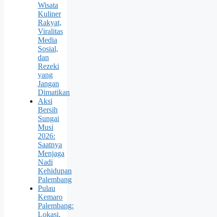
Wisata
Kuliner
Rakyat,
Viralitas
Media
Sosial,
dan
Rezeki
yang
Jangan
Dimatikan
Aksi
Bersih
Sungai
Musi
2026:
Saatnya
Menjaga
Nadi
Kehidupan
Palembang
Pulau
Kemaro
Palembang:
Lokasi,