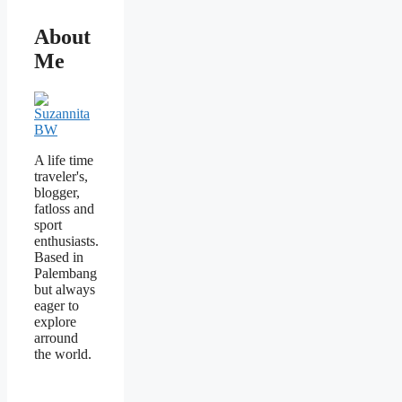
About
Me
A life time
traveler's,
blogger,
fatloss and
sport
enthusiasts.
Based in
Palembang
but always
eager to
explore
arround
the world.