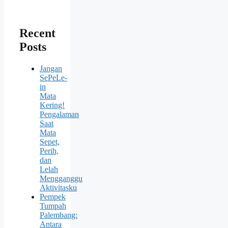
Recent
Posts
Jangan
SePeLe-
in
Mata
Kering!
Pengalaman
Saat
Mata
Sepet,
Perih,
dan
Lelah
Mengganggu
Aktivitasku
Pempek
Tumpah
Palembang:
Antara