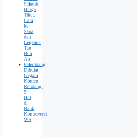
Sejarah,
Harga
Tiket,
Cara
ke
Sana,
dan
Legenda
Tan
Bun
An
Palembang
Dihujat
Gegara
Konten
Rendang:
5
Hal
di
Balik
Kontroversi
WS