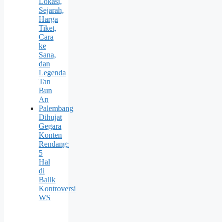
Lokasi,
Sejarah,
Harga
Tiket,
Cara
ke
Sana,
dan
Legenda
Tan
Bun
An
Palembang
Dihujat
Gegara
Konten
Rendang:
5
Hal
di
Balik
Kontroversi
WS