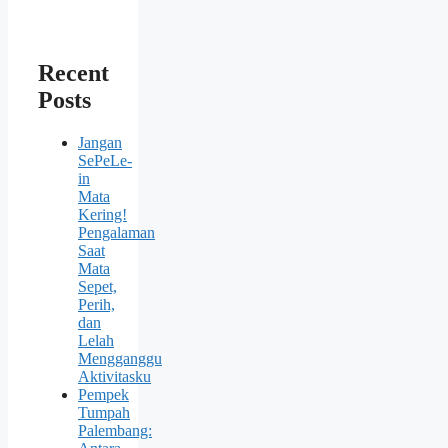
Recent
Posts
Jangan
SePeLe-
in
Mata
Kering!
Pengalaman
Saat
Mata
Sepet,
Perih,
dan
Lelah
Mengganggu
Aktivitasku
Pempek
Tumpah
Palembang: