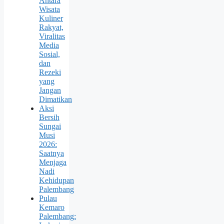
Antara
Wisata
Kuliner
Rakyat,
Viralitas
Media
Sosial,
dan
Rezeki
yang
Jangan
Dimatikan
Aksi
Bersih
Sungai
Musi
2026:
Saatnya
Menjaga
Nadi
Kehidupan
Palembang
Pulau
Kemaro
Palembang: