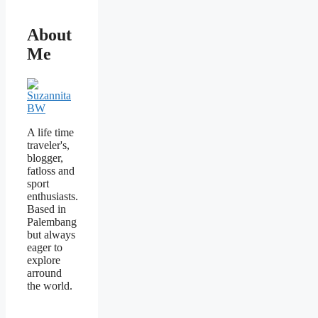
About
Me
A life time
traveler's,
blogger,
fatloss and
sport
enthusiasts.
Based in
Palembang
but always
eager to
explore
arround
the world.