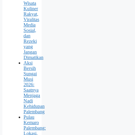
Wisata
Kuliner
Rakyat,
Viralitas
Media
Sosial,
dan
Rezeki
yang
Jangan
Dimatikan
Aksi
Bersih
Sungai
Musi
2026:
Saatnya
Menjaga
Nadi
Kehidupan
Palembang
Pulau
Kemaro
Palembang:
Lokasi,