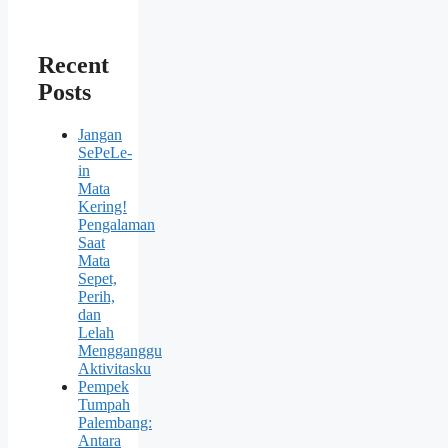
Recent
Posts
Jangan
SePeLe-
in
Mata
Kering!
Pengalaman
Saat
Mata
Sepet,
Perih,
dan
Lelah
Mengganggu
Aktivitasku
Pempek
Tumpah
Palembang:
Antara