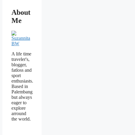
About
Me
A life time
traveler's,
blogger,
fatloss and
sport
enthusiasts.
Based in
Palembang
but always
eager to
explore
arround
the world.