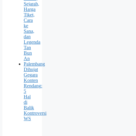
Sejarah,
Harga
Tiket,
Cara
ke
Sana,
dan
Legenda
Tan
Bun
An
Palembang
Dihujat
Gegara
Konten
Rendang:
5
Hal
di
Balik
Kontroversi
WS