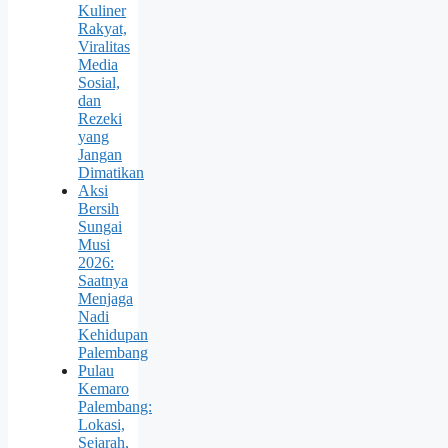
Kuliner
Rakyat,
Viralitas
Media
Sosial,
dan
Rezeki
yang
Jangan
Dimatikan
Aksi
Bersih
Sungai
Musi
2026:
Saatnya
Menjaga
Nadi
Kehidupan
Palembang
Pulau
Kemaro
Palembang:
Lokasi,
Sejarah,