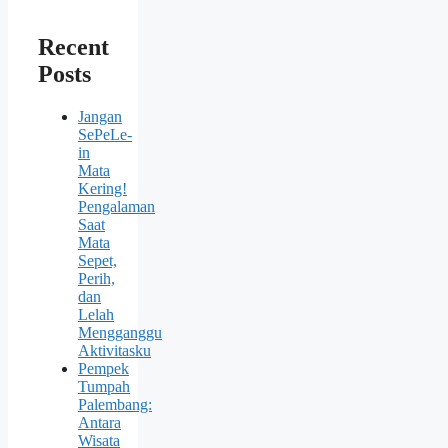
Recent
Posts
Jangan
SePeLe-
in
Mata
Kering!
Pengalaman
Saat
Mata
Sepet,
Perih,
dan
Lelah
Mengganggu
Aktivitasku
Pempek
Tumpah
Palembang:
Antara
Wisata