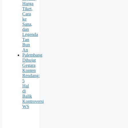
Harga
Tiket,
Cara
ke
Sana,
dan
Legenda
Tan
Bun
An
Palembang
Dihujat
Gegara
Konten
Rendang:
5
Hal
di
Balik
Kontroversi
WS