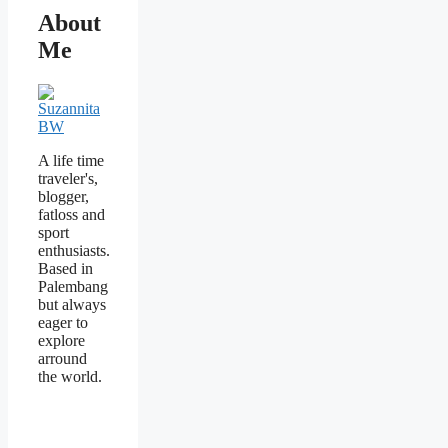
About
Me
A life time
traveler's,
blogger,
fatloss and
sport
enthusiasts.
Based in
Palembang
but always
eager to
explore
arround
the world.