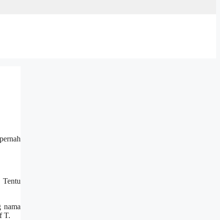
pernah
. Tentu
ng nama
f T.