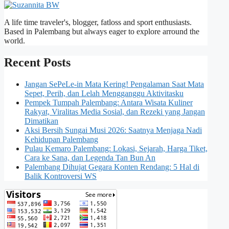
A life time traveler's, blogger, fatloss and sport enthusiasts.
Based in Palembang but always eager to explore arround the
world.
Recent Posts
Jangan SePeLe-in Mata Kering! Pengalaman Saat Mata
Sepet, Perih, dan Lelah Mengganggu Aktivitasku
Pempek Tumpah Palembang: Antara Wisata Kuliner
Rakyat, Viralitas Media Sosial, dan Rezeki yang Jangan
Dimatikan
Aksi Bersih Sungai Musi 2026: Saatnya Menjaga Nadi
Kehidupan Palembang
Pulau Kemaro Palembang: Lokasi, Sejarah, Harga Tiket,
Cara ke Sana, dan Legenda Tan Bun An
Palembang Dihujat Gegara Konten Rendang: 5 Hal di
Balik Kontroversi WS