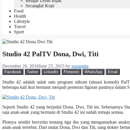
Belajar Lebih Bijak
Secangkir Kopi
Food
Health
Lifestyle
Travel
Sport
Studio 42 PalTV Dona, Dwi, Titi
December 26, 2018
June 25, 2015
by
suzannita
Facebook
Twitter
LinkedIn
Pinterest
WhatsApp
Email
Studio 42 adalah salah satu program sitkom (situasi komedi) Pa
beberapa kali ikut bermain menjadi pemeran figuran pastinya dalam S
Seperti Studio 42 yang berjudul Dona, Dwi, Titi ini. Sebenarnya Stu
saja anak-anak yang bermain di Studio 42 ini sudah remaja semua.
Plotnya sendiri bercerita tentang tiga ibu yang mengantarkan anak
anak-anak tersebut. Dari mulai Dona, Dwi dan Titi, sang dokter bert