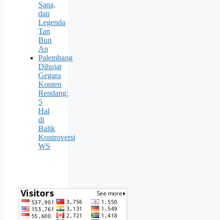
Sana,
dan
Legenda
Tan
Bun
An
Palembang
Dihujat
Gegara
Konten
Rendang:
5
Hal
di
Balik
Kontroversi
WS