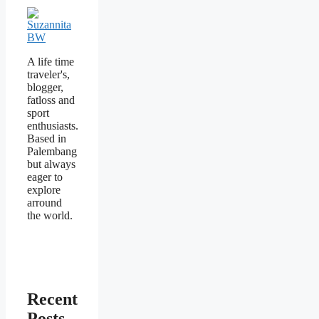
A life time
traveler's,
blogger,
fatloss and
sport
enthusiasts.
Based in
Palembang
but always
eager to
explore
arround
the world.
Recent
Posts