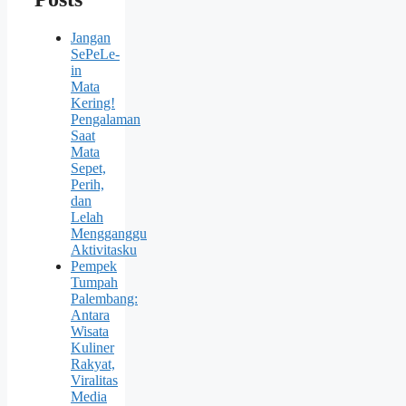
Jangan
SePeLe-
in
Mata
Kering!
Pengalaman
Saat
Mata
Sepet,
Perih,
dan
Lelah
Mengganggu
Aktivitasku
Pempek
Tumpah
Palembang:
Antara
Wisata
Kuliner
Rakyat,
Viralitas
Media