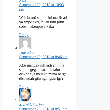
Resi
September 28, 2018 at 10:03
pm
Wah brand sophie ini masih ada
ya smpe skrg tpi ak blm prnh
coba makeupnya kaka
Reply
Utie adnu
September 29, 2018 at 8:46 am
Aku mandek nih jadi anggita
sophie gegara suadah tahu
diskonnya mereka minta barga
disc udah gitu ngangsur lg??
Reply
Murni Oktarina
September 29, 2018 at 8:51 am