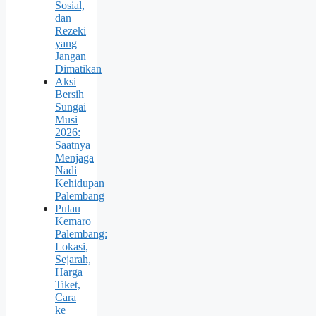
Sosial,
dan
Rezeki
yang
Jangan
Dimatikan
Aksi
Bersih
Sungai
Musi
2026:
Saatnya
Menjaga
Nadi
Kehidupan
Palembang
Pulau
Kemaro
Palembang:
Lokasi,
Sejarah,
Harga
Tiket,
Cara
ke