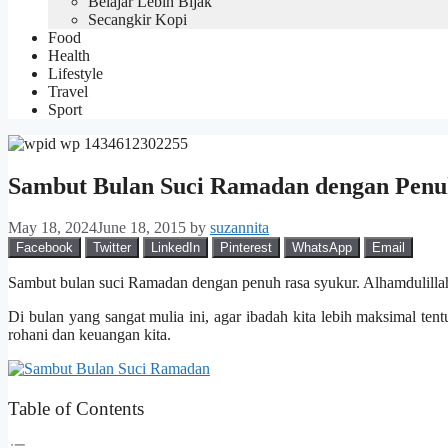
Belajar Lebih Bijak
Secangkir Kopi
Food
Health
Lifestyle
Travel
Sport
Sambut Bulan Suci Ramadan dengan Penu
May 18, 2024
June 18, 2015
by
suzannita
Facebook
Twitter
LinkedIn
Pinterest
WhatsApp
Email
Sambut bulan suci Ramadan dengan penuh rasa syukur. Alhamdulilla
Di bulan yang sangat mulia ini, agar ibadah kita lebih maksimal ten
rohani dan keuangan kita.
Table of Contents