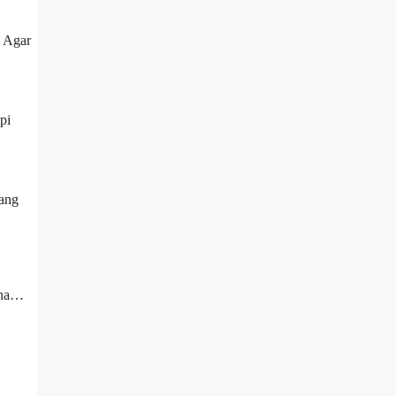
. Agar
pi
ang
mana…