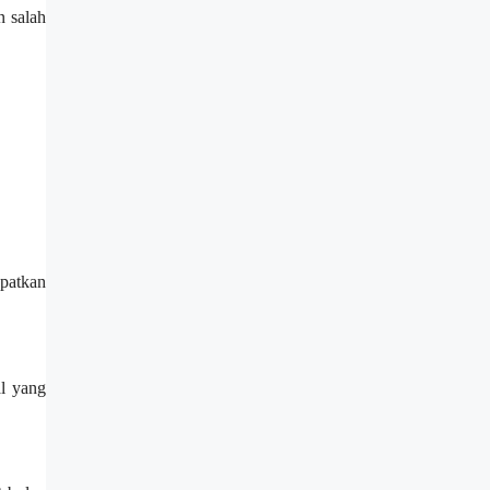
n salah
apatkan
l yang