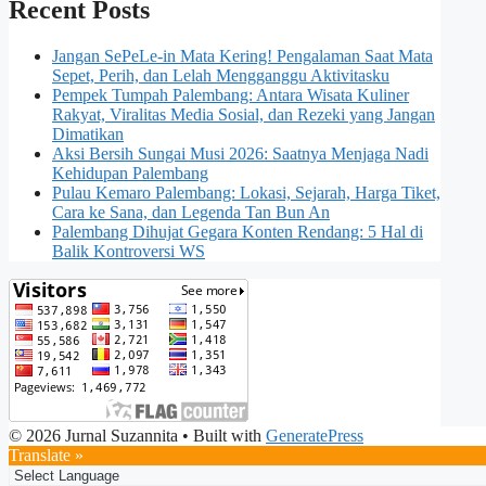
Recent Posts
Jangan SePeLe-in Mata Kering! Pengalaman Saat Mata
Sepet, Perih, dan Lelah Mengganggu Aktivitasku
Pempek Tumpah Palembang: Antara Wisata Kuliner
Rakyat, Viralitas Media Sosial, dan Rezeki yang Jangan
Dimatikan
Aksi Bersih Sungai Musi 2026: Saatnya Menjaga Nadi
Kehidupan Palembang
Pulau Kemaro Palembang: Lokasi, Sejarah, Harga Tiket,
Cara ke Sana, dan Legenda Tan Bun An
Palembang Dihujat Gegara Konten Rendang: 5 Hal di
Balik Kontroversi WS
© 2026 Jurnal Suzannita
• Built with
GeneratePress
Translate »