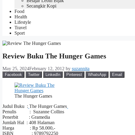
Belajar Lebih Bijak
Secangkir Kopi
Food
Health
Lifestyle
Travel
Sport
Review Buku The Hunger Games
May 25, 2024
February 12, 2012
by
suzannita
Facebook
Twitter
LinkedIn
Pinterest
WhatsApp
Email
The Hunger Games
Judul Buku :
The Hunger Games
Penulis : Suzanne Collins
Penerbit : Gramedia
Jumlah Hal : 408 Halaman
Harga : Rp 58.000,-
ISBN : 9789792250