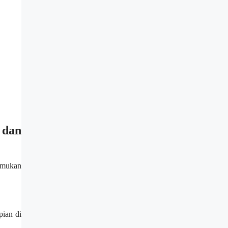
 dan
emukan
pian di