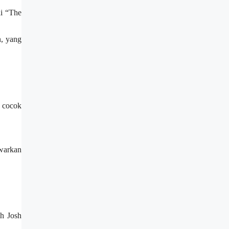
i “The
n, yang
 cocok
awarkan
h Josh