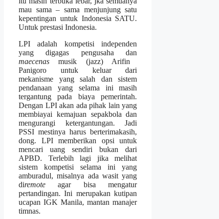
itu masih terbuka lebar, jka semuanya
mau sama – sama menjunjung satu
kepentingan untuk Indonesia SATU.
Untuk prestasi Indonesia.
LPI adalah kompetisi independen
yang digagas pengusaha dan
maecenas
musik (jazz) Arifin
Panigoro untuk keluar dari
mekanisme yang salah dan sistem
pendanaan yang selama ini masih
tergantung pada biaya pemerintah.
Dengan LPI akan ada pihak lain yang
membiayai kemajuan sepakbola dan
mengurangi ketergantungan. Jadi
PSSI mestinya harus berterimakasih,
dong. LPI memberikan opsi untuk
mencari uang sendiri bukan dari
APBD. Terlebih lagi jika melihat
sistem kompetisi selama ini yang
amburadul, misalnya ada wasit yang
di
remote
agar bisa mengatur
pertandingan. Ini merupakan kutipan
ucapan IGK Manila, mantan manajer
timnas.