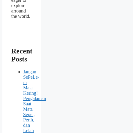
eager to
explore
arround
the world.
Recent
Posts
Jangan
SePeLe-
in
Mata
Kering!
Pengalaman
Saat
Mata
Sepet,
Perih,
dan
Lelah