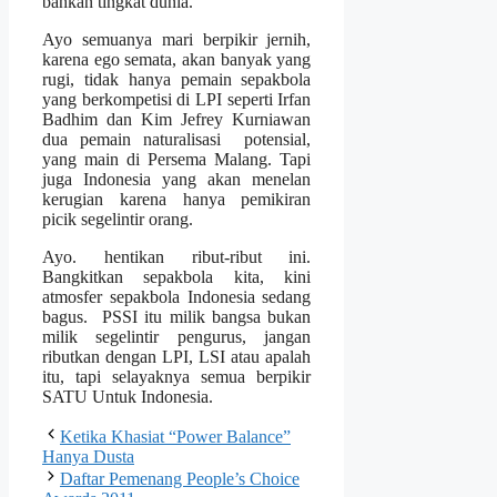
bahkan tingkat dunia.
Ayo semuanya mari berpikir jernih,
karena ego semata, akan banyak yang
rugi, tidak hanya pemain sepakbola
yang berkompetisi di LPI seperti Irfan
Badhim dan Kim Jefrey Kurniawan
dua pemain naturalisasi potensial,
yang main di Persema Malang. Tapi
juga Indonesia yang akan menelan
kerugian karena hanya pemikiran
picik segelintir orang.
Ayo. hentikan ribut-ribut ini.
Bangkitkan sepakbola kita, kini
atmosfer sepakbola Indonesia sedang
bagus. PSSI itu milik bangsa bukan
milik segelintir pengurus, jangan
ributkan dengan LPI, LSI atau apalah
itu, tapi selayaknya semua berpikir
SATU Untuk Indonesia.
Ketika Khasiat “Power Balance”
Hanya Dusta
Daftar Pemenang People’s Choice