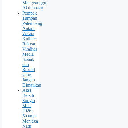
Mengganggu
Aktivitasku
Pempek
Tumpah
Palembang:
Antara
Wisata
Kuliner
Rakyat,
Viralitas
Media
Sosial,
dan
Rezeki
yang
Jangan
Dimatikan
Aksi
Bersih
Sungai
Musi
2026:
Saatnya
Menjaga
Nadi