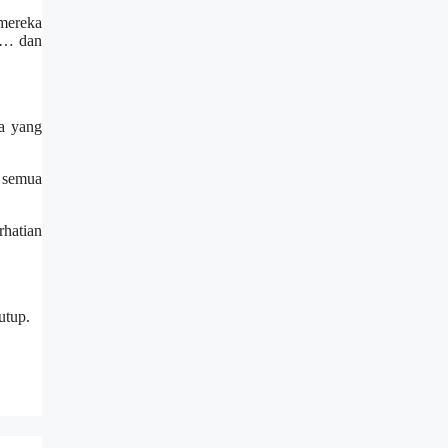
 mereka
n… dan
pa yang
s semua
rhatian
utup.