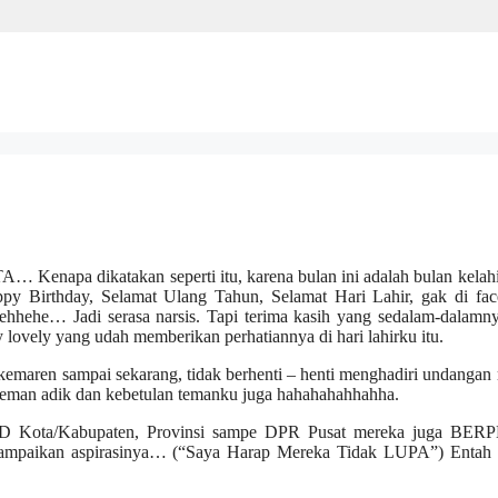
 Kenapa dikatakan seperti itu, karena bulan ini adalah bulan kelah
y Birthday, Selamat Ulang Tahun, Selamat Hari Lahir, gak di fac
ehhehe… Jadi serasa narsis. Tapi terima kasih yang sedalam-dalamn
y lovely yang udah memberikan perhatiannya di hari lahirku itu.
 kemaren sampai sekarang, tidak berhenti – henti menghadiri undangan 
ai teman adik dan kebetulan temanku juga hahahahahhahha.
DPRD Kota/Kabupaten, Provinsi sampe DPR Pusat mereka juga BER
enyampaikan aspirasinya… (“Saya Harap Mereka Tidak LUPA”) Enta