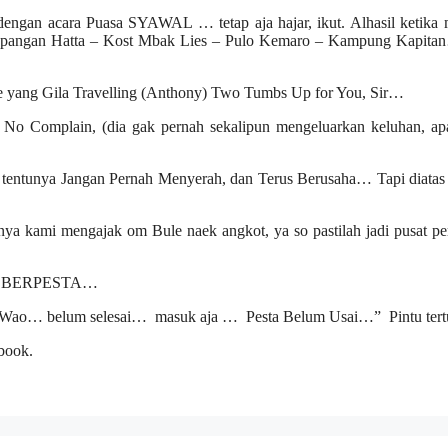
dengan acara Puasa SYAWAL … tetap aja hajar, ikut. Alhasil ketika
 Lapangan Hatta – Kost Mbak Lies – Pulo Kemaro – Kampung Kapita
 yang Gila Travelling (Anthony) Two Tumbs Up for You, Sir…
lah No Complain, (dia gak pernah sekalipun mengeluarkan keluhan, a
Dan tentunya Jangan Pernah Menyerah, dan Terus Berusaha… Tapi diata
nya kami mengajak om Bule naek angkot, ya so pastilah jadi pusat pe
nnya BERPESTA…
“Wao… belum selesai… masuk aja … Pesta Belum Usai…” Pintu tert
book.