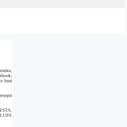
iranku,
ebook,
ya buat
resepsi
PESTA.
h LUPA