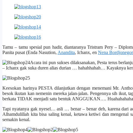
Tamu – tamu spesial pun hadir, diantaranya Tristram Pery – Diplo
Panita pusat (Enda Nasution,
Anandita
, Ichanx, en
Nena Bordjonegor
Acara ini pun sukses dilaksanakan, Pesta terus berl
– Ichanx gak suka duren alias durian … hahahhahah… Kayaknya kena
Keesokan harinya PESTA dilanjutkan dengan menemani Mr. Anth
besok ikutan kan nemenin mereka jalan-jalan. Pengennya sih ikut, ta
berkata TIDAK menjadi satu bentuk ANGGUKAN…. Huahahahaha
Tapi nyatanya gak nyesel… asli … benar – benar deh, karena dari aca
Alhamdulillah kita bisa saling kenal, ketawa ketiwi dan mengenal 
semakin kenal.