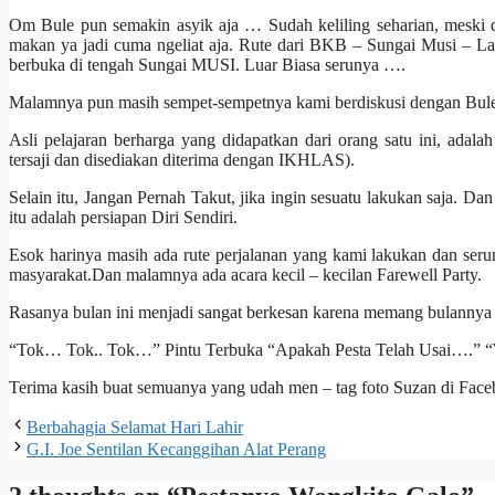
Om Bule pun semakin asyik aja … Sudah keliling seharian, meski 
makan ya jadi cuma ngeliat aja. Rute dari BKB – Sungai Musi –
berbuka di tengah Sungai MUSI. Luar Biasa serunya ….
Malamnya pun masih sempet-sempetnya kami berdiskusi dengan Bule
Asli pelajaran berharga yang didapatkan dari orang satu ini, ada
tersaji dan disediakan diterima dengan IKHLAS).
Selain itu, Jangan Pernah Takut, jika ingin sesuatu lakukan saja. 
itu adalah persiapan Diri Sendiri.
Esok harinya masih ada rute perjalanan yang kami lakukan dan seru
masyarakat.Dan malamnya ada acara kecil – kecilan Farewell Party.
Rasanya bulan ini menjadi sangat berkesan karena memang bula
“Tok… Tok.. Tok…” Pintu Terbuka “Apakah Pesta Telah Usai….” 
Terima kasih buat semuanya yang udah men – tag foto Suzan di Face
Berbahagia Selamat Hari Lahir
G.I. Joe Sentilan Kecanggihan Alat Perang