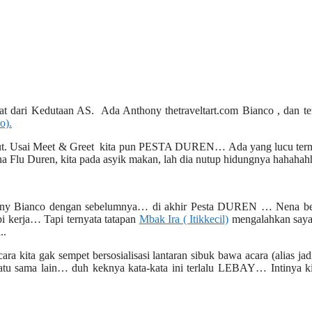
mat dari Kedutaan AS. Ada Anthony thetraveltart.com Bianco , dan t
o).
anjut. Usai Meet & Greet kita pun PESTA DUREN… Ada yang lucu tern
 Flu Duren, kita pada asyik makan, lah dia nutup hidungnya hahaha
ony Bianco dengan sebelumnya… di akhir Pesta DUREN … Nena be
pi kerja… Tapi ternyata tatapan
Mbak Ira ( Itikkecil)
mengalahkan saya
..
ra kita gak sempet bersosialisasi lantaran sibuk bawa acara (alias ja
satu sama lain… duh keknya kata-kata ini terlalu LEBAY… Intinya ki