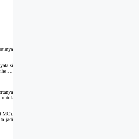
entunya
yata si
hhha….
rtanya
 untuk
di MC).
ta jadi