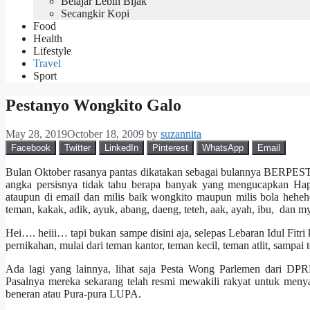
Belajar Lebih Bijak
Secangkir Kopi
Food
Health
Lifestyle
Travel
Sport
Pestanyo Wongkito Galo
May 28, 2019
October 18, 2009
by
suzannita
Facebook
Twitter
LinkedIn
Pinterest
WhatsApp
Email
Bulan Oktober rasanya pantas dikatakan sebagai bulannya BERPESTA…
angka persisnya tidak tahu berapa banyak yang mengucapkan Happ
ataupun di email dan milis baik wongkito maupun milis bola heheh
teman, kakak, adik, ayuk, abang, daeng, teteh, aak, ayah, ibu, dan m
Hei…. heiii… tapi bukan sampe disini aja, selepas Lebaran Idul Fitri
pernikahan, mulai dari teman kantor, teman kecil, teman atlit, samp
Ada lagi yang lainnya, lihat saja Pesta Wong Parlemen dari 
Pasalnya mereka sekarang telah resmi mewakili rakyat untuk m
beneran atau Pura-pura LUPA.