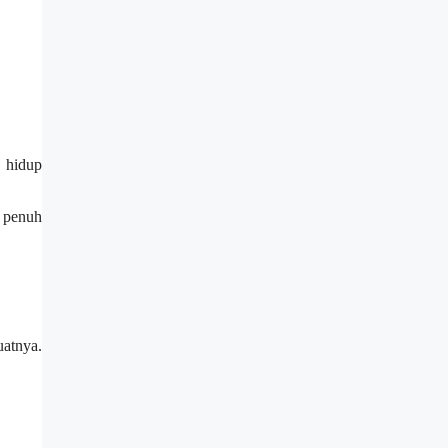
a hidup
n penuh
atnya.