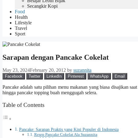
Belajar Lebih Bijak
Secangkir Kopi
Food
Health
Lifestyle
Travel
Sport
Sarapan dengan Pancake Cokelat
May 23, 2024
February 20, 2012
by
suzannita
Facebook
Twitter
LinkedIn
Pinterest
WhatsApp
Email
Pancake adalah satu pilihan menu makanan yang biasa disajikan saat
hingga pancake topping buah menggugah selera.
Table of Contents
Pancake: Sarapan Praktis yang Kini Populer di Indonesia
Resep Pancake Cokelat Ala Suzannita