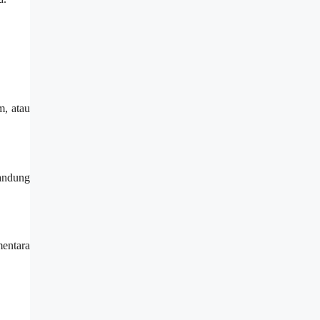
m, atau
andung
mentara