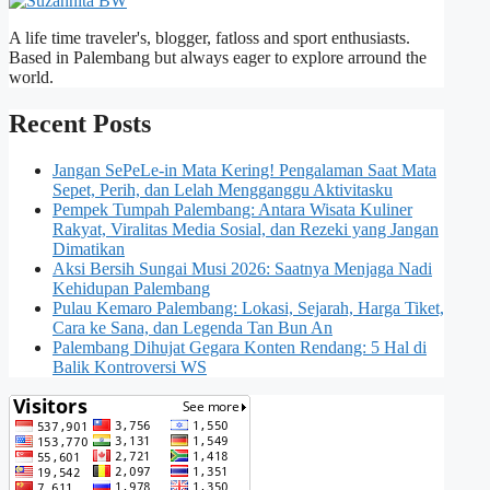
A life time traveler's, blogger, fatloss and sport enthusiasts.
Based in Palembang but always eager to explore arround the
world.
Recent Posts
Jangan SePeLe-in Mata Kering! Pengalaman Saat Mata
Sepet, Perih, dan Lelah Mengganggu Aktivitasku
Pempek Tumpah Palembang: Antara Wisata Kuliner
Rakyat, Viralitas Media Sosial, dan Rezeki yang Jangan
Dimatikan
Aksi Bersih Sungai Musi 2026: Saatnya Menjaga Nadi
Kehidupan Palembang
Pulau Kemaro Palembang: Lokasi, Sejarah, Harga Tiket,
Cara ke Sana, dan Legenda Tan Bun An
Palembang Dihujat Gegara Konten Rendang: 5 Hal di
Balik Kontroversi WS