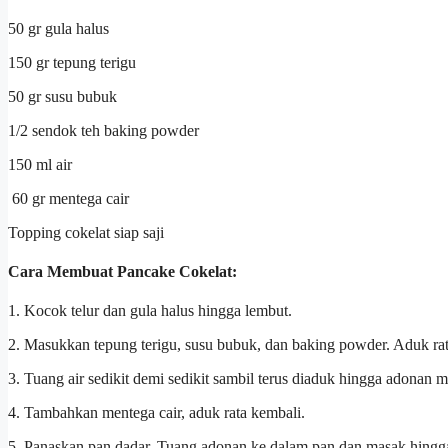
50 gr gula halus
150 gr tepung terigu
50 gr susu bubuk
1/2 sendok teh baking powder
150 ml air
60 gr mentega cair
Topping cokelat siap saji
Cara Membuat Pancake Cokelat:
1. Kocok telur dan gula halus hingga lembut.
2. Masukkan tepung terigu, susu bubuk, dan baking powder. Aduk rat
3. Tuang air sedikit demi sedikit sambil terus diaduk hingga adonan m
4. Tambahkan mentega cair, aduk rata kembali.
5. Panaskan pan dadar. Tuang adonan ke dalam pan dan masak hingg