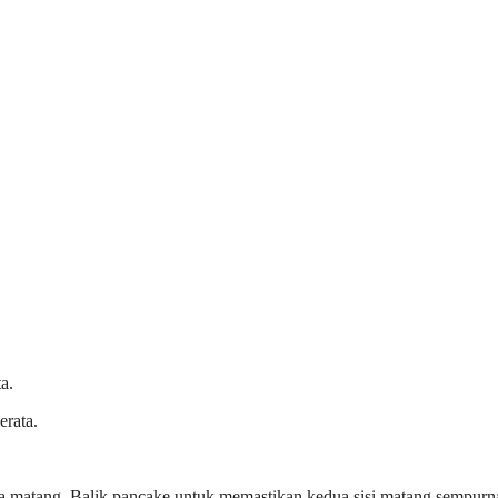
a.
erata.
a matang. Balik pancake untuk memastikan kedua sisi matang sempurn