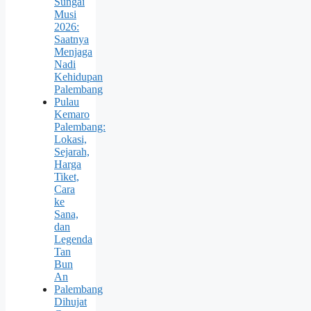
Sungai
Musi
2026:
Saatnya
Menjaga
Nadi
Kehidupan
Palembang
Pulau
Kemaro
Palembang:
Lokasi,
Sejarah,
Harga
Tiket,
Cara
ke
Sana,
dan
Legenda
Tan
Bun
An
Palembang
Dihujat