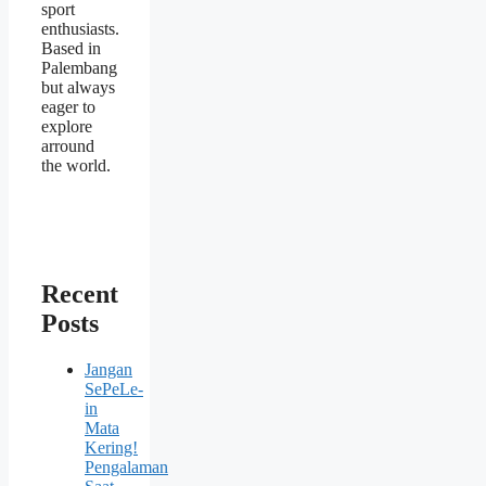
sport
enthusiasts.
Based in
Palembang
but always
eager to
explore
arround
the world.
Recent
Posts
Jangan
SePeLe-
in
Mata
Kering!
Pengalaman