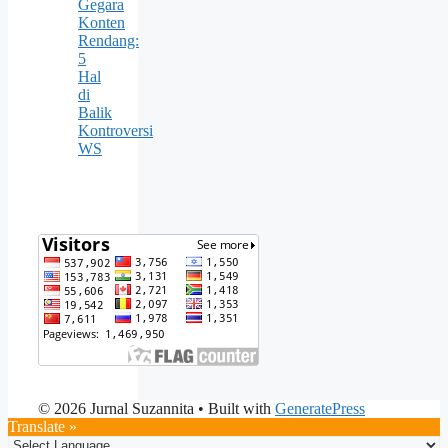
Gegara
Konten
Rendang:
5
Hal
di
Balik
Kontroversi
WS
© 2026 Jurnal Suzannita
• Built with
GeneratePress
Translate »