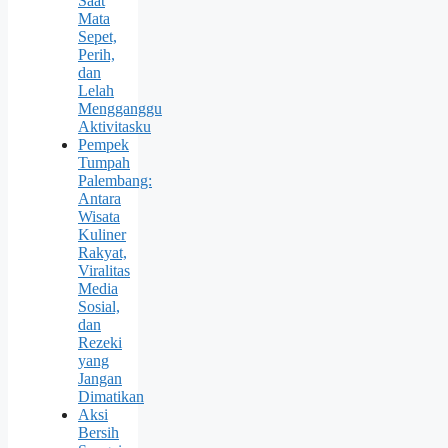
Saat
Mata
Sepet,
Perih,
dan
Lelah
Mengganggu
Aktivitasku
Pempek
Tumpah
Palembang:
Antara
Wisata
Kuliner
Rakyat,
Viralitas
Media
Sosial,
dan
Rezeki
yang
Jangan
Dimatikan
Aksi
Bersih