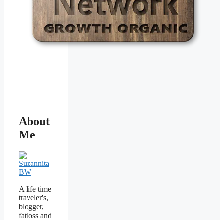
About
Me
A life time
traveler's,
blogger,
fatloss and