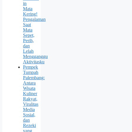
in
Mata
Kering!
Pengalaman
Saat
Mata
Sepet,
Perih,
dan
Lelah
Mengganggu
Aktivitasku
Pempek
Tumpah
Palembang:
Antara
Wisata
Kuliner
Rakyat,
Viralitas
Media
Sosial,
dan
Rezeki
yang