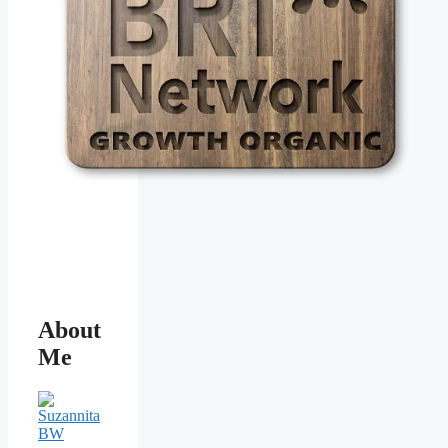
About
Me