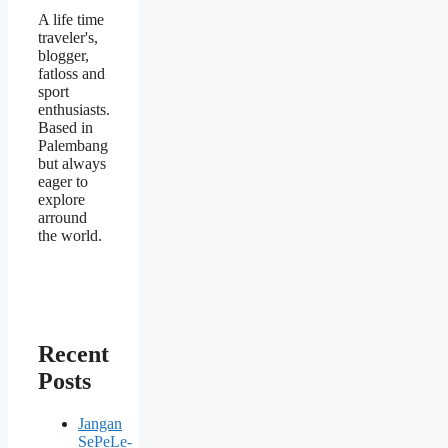
A life time
traveler's,
blogger,
fatloss and
sport
enthusiasts.
Based in
Palembang
but always
eager to
explore
arround
the world.
Recent
Posts
Jangan
SePeLe-