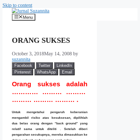
Skip to content
Menu
ORANG SUKSES
October 3, 2018
May 14, 2008
by
suzannita
Facebook
Twitter
LinkedIn
Pinterest
WhatsApp
Email
Orang sukses adalah
………… ……… ………
……… ……… ……… .
Untuk mengetahui pengaruh keberanian
mengambil risiko atas kesuksesan, dipilihlah
dua belas orang dengan “back ground” yang
relatif sama untuk diteliti . Setelah diberi
pengarahan secukupnya, mereka dimasukkan ke