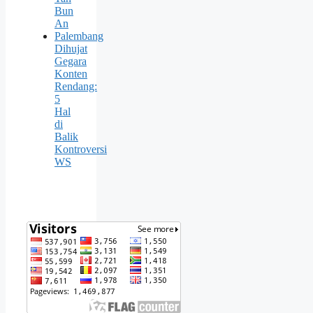
Bun
An
Palembang
Dihujat
Gegara
Konten
Rendang:
5
Hal
di
Balik
Kontroversi
WS