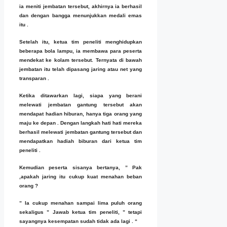
ia meniti jembatan tersebut, akhirnya ia berhasil
dan dengan bangga menunjukkan medali emas
itu .
Setelah itu, ketua tim peneliti menghidupkan
beberapa bola lampu, ia membawa para peserta
mendekat ke kolam tersebut. Ternyata di bawah
jembatan itu telah dipasang jaring atau net yang
transparan .
Ketika ditawarkan lagi, siapa yang berani
melewati jembatan gantung tersebut akan
mendapat hadian hiburan, hanya tiga orang yang
maju ke depan . Dengan langkah hati hati mereka
berhasil melewati jembatan gantung tersebut dan
mendapatkan hadiah biburan dari ketua tim
peneliti .
Kemudian peserta sisanya bertanya, ” Pak
,apakah jaring itu cukup kuat menahan beban
orang ?
” Ia cukup menahan sampai lima puluh orang
sekaligus ” Jawab ketua tim peneliti, ” tetapi
sayangnya kesempatan sudah tidak ada lagi .
“