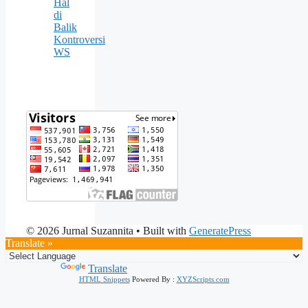
Hal
di
Balik
Kontroversi
WS
© 2026 Jurnal Suzannita
• Built with
GeneratePress
Translate »
Powered by
Translate
HTML Snippets
Powered By :
XYZScripts.com