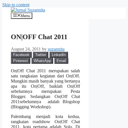
Skip to content
Menu
ON|OFF Chat 2011
August 24, 2011
by
suzannita
Facebook
Twitter
LinkedIn
Pinterest
WhatsApp
Email
On|Off Chat 2011 merupakan salah
satu rangkaian kegiatan dari On|Off.
Mungkin masih banyak yang bertanya
apa itu On|Off, baiklah On|Off
sebelumnya merupakan Pesta
Blogger. Sedangkan On|Off Chat
2011sebelumnya adalah Blogshop
(Blogging Workshop).
Palembang menjadi kota kedua,
rangkaian roadshow On|Off Chat
2011, kota pertama adalah Solo. Di