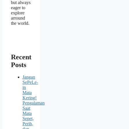
but always
eager to
explore
arround
the world.
Recent
Posts
Jangan
SePeLe-
in
Mata
Kering!
Pengalaman
Saat
Mata
Sepet,
Perih,
dan