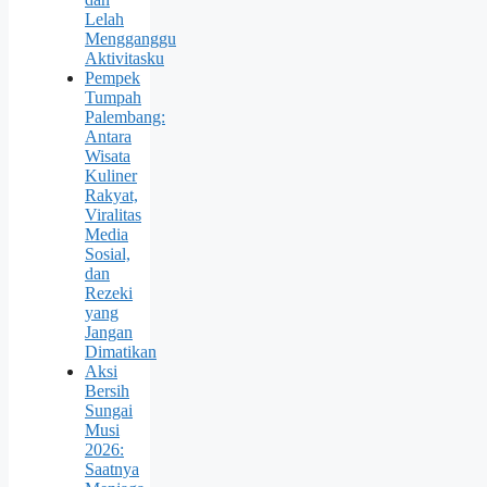
Lelah
Mengganggu
Aktivitasku
Pempek
Tumpah
Palembang:
Antara
Wisata
Kuliner
Rakyat,
Viralitas
Media
Sosial,
dan
Rezeki
yang
Jangan
Dimatikan
Aksi
Bersih
Sungai
Musi
2026:
Saatnya