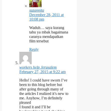
suzannita
December 28, 2011 at
10:08 pm
Waduh… saya kurang
tahu ya mbak bagaimana
caranya mendapatkan
film tersebut
Reply
workers help Jerusalem
February 27, 2015 at 9:22 am
Hello! I could have sworn I’ve
been to this blog before but
after going through many of
the articles I realized it’s new to
me. Anyhow, I’m definitely
pleased
I found it and I’ll be