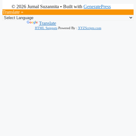
© 2026 Jurnal Suzannita
• Built with
GeneratePress
Translate »
Powered by
Translate
HTML Snippets
Powered By :
XYZScripts.com