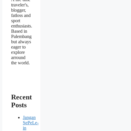
traveler's,
blogger,
fatloss and
sport
enthusiasts.
Based in
Palembang
but always
eager to
explore
arround
the world.
Recent
Posts
Jangan
SePeLe-
in