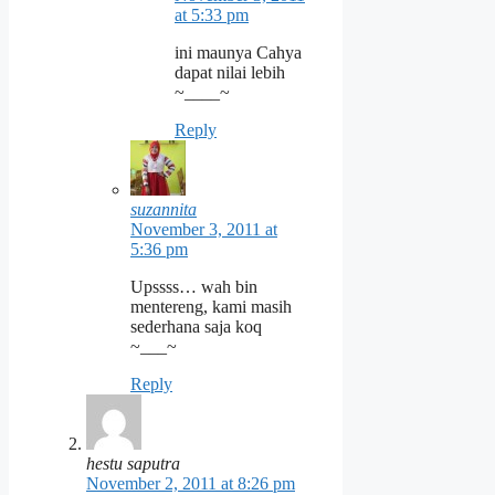
at 5:33 pm
ini maunya Cahya
dapat nilai lebih
~____~
Reply
suzannita
November 3, 2011 at
5:36 pm
Upssss… wah bin
mentereng, kami masih
sederhana saja koq
~___~
Reply
hestu saputra
November 2, 2011 at 8:26 pm