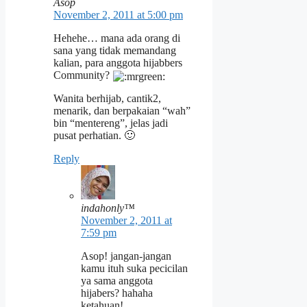
Asop
November 2, 2011 at 5:00 pm
Hehehe… mana ada orang di
sana yang tidak memandang
kalian, para anggota hijabbers
Community?
Wanita berhijab, cantik2,
menarik, dan berpakaian “wah”
bin “mentereng”, jelas jadi
pusat perhatian. 🙂
Reply
indahonly™
November 2, 2011 at
7:59 pm
Asop! jangan-jangan
kamu ituh suka pecicilan
ya sama anggota
hijabers? hahaha
ketahuan!