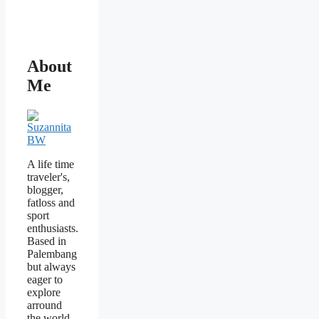
About
Me
A life time
traveler's,
blogger,
fatloss and
sport
enthusiasts.
Based in
Palembang
but always
eager to
explore
arround
the world.