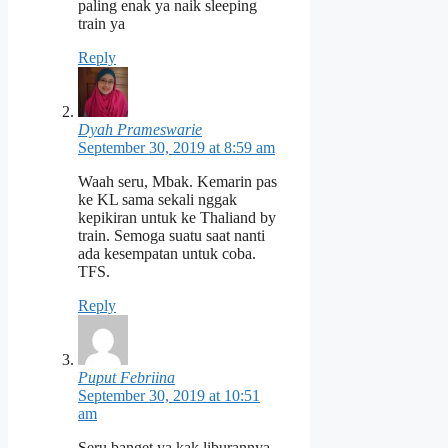
paling enak ya naik sleeping
train ya
Reply
Dyah Prameswarie
September 30, 2019 at 8:59 am
Waah seru, Mbak. Kemarin pas
ke KL sama sekali nggak
kepikiran untuk ke Thaliand by
train. Semoga suatu saat nanti
ada kesempatan untuk coba.
TFS.
Reply
Puput Febriina
September 30, 2019 at 10:51
am
Seru banget ya kak liburannya.