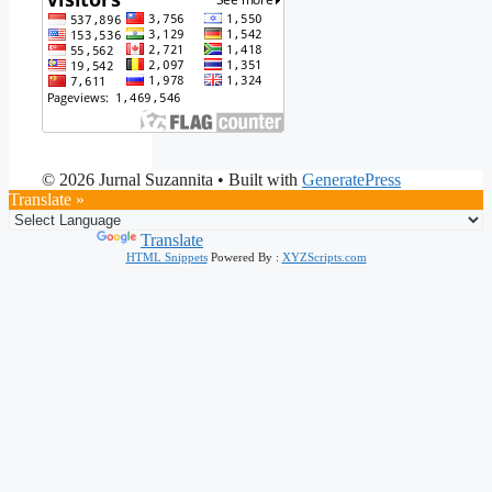
© 2026 Jurnal Suzannita
• Built with
GeneratePress
Translate »
Powered by
Translate
HTML Snippets
Powered By :
XYZScripts.com