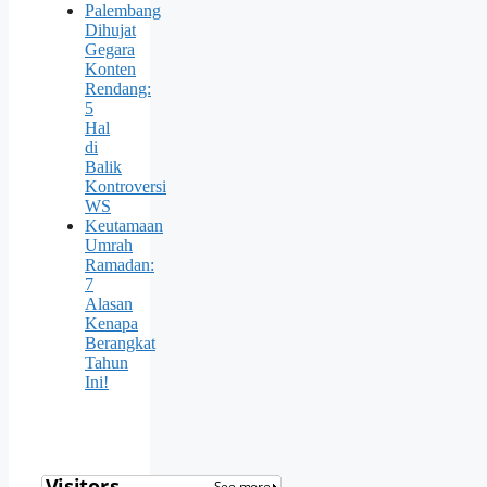
Palembang
Dihujat
Gegara
Konten
Rendang:
5
Hal
di
Balik
Kontroversi
WS
Keutamaan
Umrah
Ramadan:
7
Alasan
Kenapa
Berangkat
Tahun
Ini!