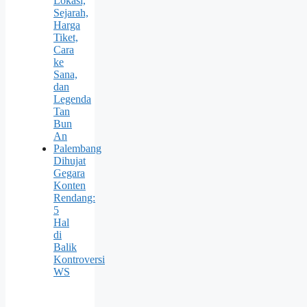
Lokasi,
Sejarah,
Harga
Tiket,
Cara
ke
Sana,
dan
Legenda
Tan
Bun
An
Palembang
Dihujat
Gegara
Konten
Rendang:
5
Hal
di
Balik
Kontroversi
WS