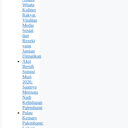
Wisata
Kuliner
Rakyat,
Viralitas
Media
Sosial,
dan
Rezeki
yang
Jangan
Dimatikan
Aksi
Bersih
Sungai
Musi
2026:
Saatnya
Menjaga
Nadi
Kehidupan
Palembang
Pulau
Kemaro
Palembang: