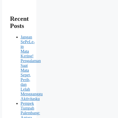
Recent
Posts
Jangan
SePeLe-
in
Mata
Kering!
Pengalaman
Saat
Mata
Sepet,
Perih,
dan
Lelah
Mengganggu
Aktivitasku
Pempek
Tumpah
Palembang:
Antara