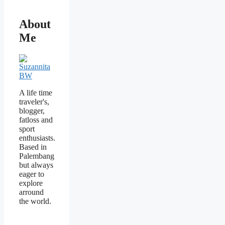
About
Me
A life time
traveler's,
blogger,
fatloss and
sport
enthusiasts.
Based in
Palembang
but always
eager to
explore
arround
the world.