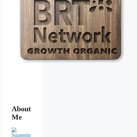
About
Me