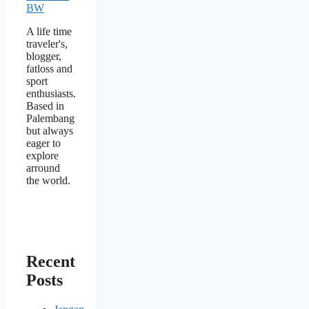
A life time
traveler's,
blogger,
fatloss and
sport
enthusiasts.
Based in
Palembang
but always
eager to
explore
arround
the world.
Recent
Posts