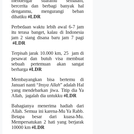
mendengar suaramu semalam,
bercerita dan berbagi banyak hal
denganmu, mengurangi beban
dihatiku
#
LDR
Perbedaan waktu lebih awal 6-7 jam
itu terasa banget, kalau di Indonesia
jam 2 siang disana baru jam 7 pagi
#
LDR
Terpisah jarak 10.000 km, 25 jam di
pesawat dan butuh visa membuat
sebuah pertemuan akan sangat
berharga
#
LDR
Membayangkan bisa bertemu di
Januari nanti “
Insya Allah
” adalah Hal
yang mendebarkan jiwa. Titip dia Ya
Allah, jagalah dia untukku
#
LDR
Bahagianya menerima hadiah dari
Allah. Semua ini karena-Mu Ya Rabb.
Betapa besar dari kuasa-Mu.
Mempersatukan 2 hati yang berjarak
10000 km
#
LDR