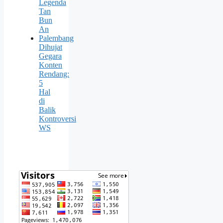
Legenda
Tan
Bun
An
Palembang
Dihujat
Gegara
Konten
Rendang:
5
Hal
di
Balik
Kontroversi
WS