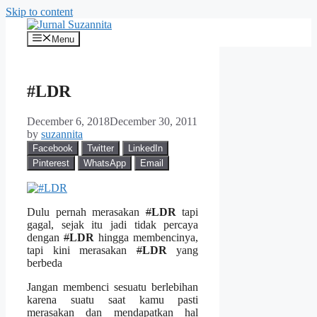
Skip to content
Menu
#LDR
December 6, 2018
December 30, 2011
by
suzannita
Facebook
Twitter
LinkedIn
Pinterest
WhatsApp
Email
Dulu pernah merasakan
#
LDR
tapi
gagal, sejak itu jadi tidak percaya
dengan
#
LDR
hingga membencinya,
tapi kini merasakan
#
LDR
yang
berbeda
Jangan membenci sesuatu berlebihan
karena suatu saat kamu pasti
merasakan dan mendapatkan hal