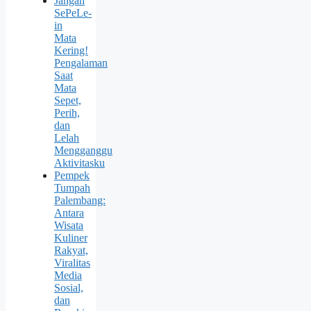
Jangan
SePeLe-
in
Mata
Kering!
Pengalaman
Saat
Mata
Sepet,
Perih,
dan
Lelah
Mengganggu
Aktivitasku
Pempek
Tumpah
Palembang:
Antara
Wisata
Kuliner
Rakyat,
Viralitas
Media
Sosial,
dan