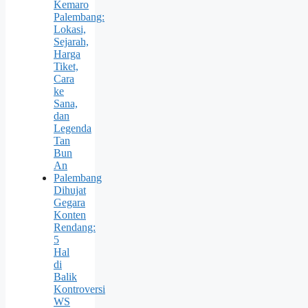
Kemaro
Palembang:
Lokasi,
Sejarah,
Harga
Tiket,
Cara
ke
Sana,
dan
Legenda
Tan
Bun
An
Palembang
Dihujat
Gegara
Konten
Rendang:
5
Hal
di
Balik
Kontroversi
WS