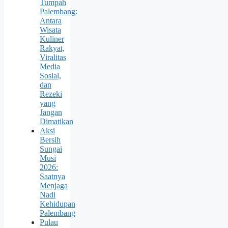
Tumpah
Palembang:
Antara
Wisata
Kuliner
Rakyat,
Viralitas
Media
Sosial,
dan
Rezeki
yang
Jangan
Dimatikan
Aksi
Bersih
Sungai
Musi
2026:
Saatnya
Menjaga
Nadi
Kehidupan
Palembang
Pulau