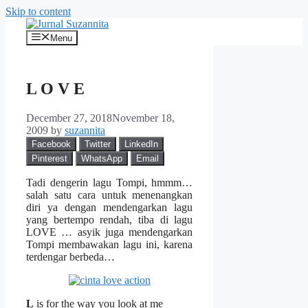
Skip to content
Menu
L O V E
December 27, 2018
November 18,
2009
by
suzannita
Facebook
Twitter
LinkedIn
Pinterest
WhatsApp
Email
Tadi dengerin lagu Tompi, hmmm…
salah satu cara untuk menenangkan
diri ya dengan mendengarkan lagu
yang bertempo rendah, tiba di lagu
LOVE … asyik juga mendengarkan
Tompi membawakan lagu ini, karena
terdengar berbeda…
L
is for the way you look at me