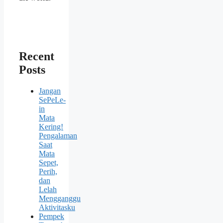
Recent
Posts
Jangan
SePeLe-
in
Mata
Kering!
Pengalaman
Saat
Mata
Sepet,
Perih,
dan
Lelah
Mengganggu
Aktivitasku
Pempek