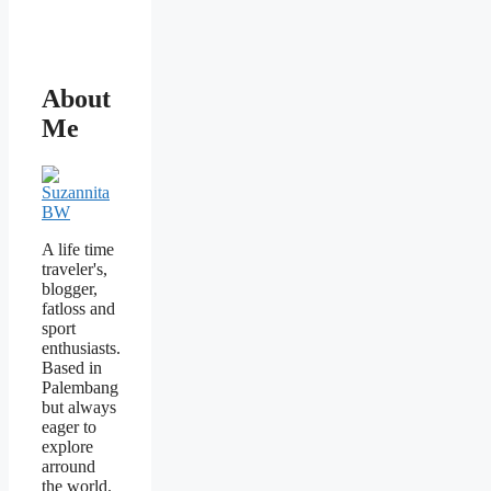
About
Me
A life time
traveler's,
blogger,
fatloss and
sport
enthusiasts.
Based in
Palembang
but always
eager to
explore
arround
the world.