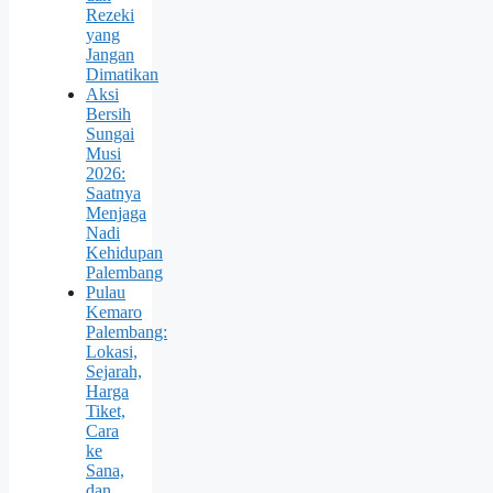
Rezeki
yang
Jangan
Dimatikan
Aksi
Bersih
Sungai
Musi
2026:
Saatnya
Menjaga
Nadi
Kehidupan
Palembang
Pulau
Kemaro
Palembang:
Lokasi,
Sejarah,
Harga
Tiket,
Cara
ke
Sana,
dan