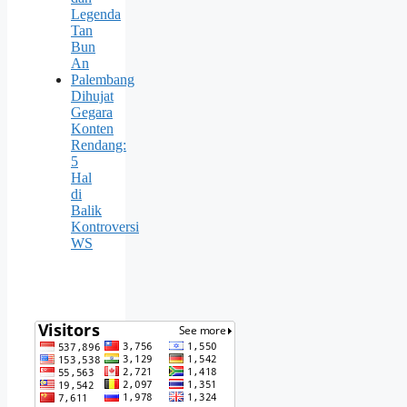
Legenda
Tan
Bun
An
Palembang
Dihujat
Gegara
Konten
Rendang:
5
Hal
di
Balik
Kontroversi
WS