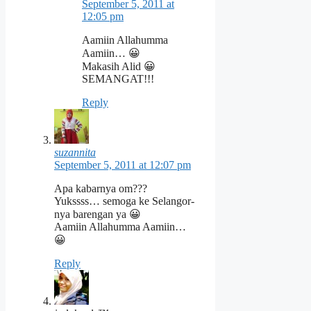
September 5, 2011 at
12:05 pm
Aamiin Allahumma
Aamiin… 😀
Makasih Alid 😀
SEMANGAT!!!
Reply
suzannita
September 5, 2011 at 12:07 pm
Apa kabarnya om???
Yukssss… semoga ke Selangor-
nya barengan ya 😀
Aamiin Allahumma Aamiin…
😀
Reply