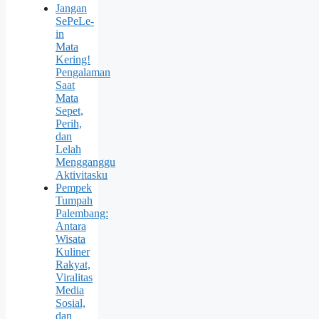
Jangan
SePeLe-
in
Mata
Kering!
Pengalaman
Saat
Mata
Sepet,
Perih,
dan
Lelah
Mengganggu
Aktivitasku
Pempek
Tumpah
Palembang:
Antara
Wisata
Kuliner
Rakyat,
Viralitas
Media
Sosial,
dan