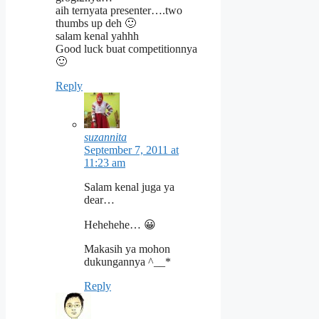
aih ternyata presenter….two
thumbs up deh 🙂
salam kenal yahhh
Good luck buat competitionnya
🙂
Reply
suzannita
September 7, 2011 at
11:23 am
Salam kenal juga ya
dear…
Hehehehe… 😀
Makasih ya mohon
dukungannya ^__*
Reply