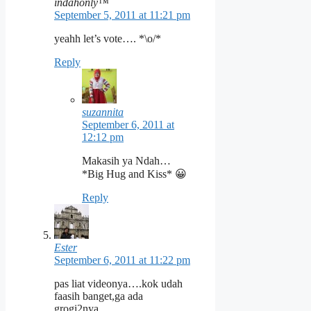
indahonly™
September 5, 2011 at 11:21 pm
yeahh let’s vote…. *\o/*
Reply
suzannita
September 6, 2011 at
12:12 pm
Makasih ya Ndah…
*Big Hug and Kiss* 😀
Reply
Ester
September 6, 2011 at 11:22 pm
pas liat videonya….kok udah
faasih banget,ga ada
grogi2nya…