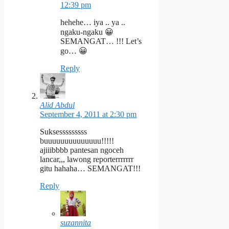
12:39 pm
hehehe… iya .. ya ..
ngaku-ngaku 😀
SEMANGAT… !!! Let’s
go… 😀
Reply
Alid Abdul
September 4, 2011 at 2:30 pm
Suksesssssssss
buuuuuuuuuuuuuu!!!!!
ajiiibbbb pantesan ngoceh
lancar,,, lawong reporterrrrrrr
gitu hahaha… SEMANGAT!!!
Reply
suzannita