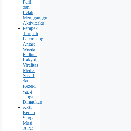
Perih,
dan
Lelah
Mengganggu
Aktivitasku
Pempek
Tumpah
Palembang:
Antara
Wisata
Kuliner
Rakyat,
Viralitas
Media
Sosial,
dan
Rezeki
yang
Jangan
Dimatikan
Aksi
Bersih
Sungai
Musi
2026: