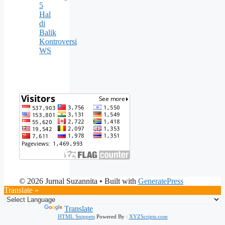
5
Hal
di
Balik
Kontroversi
WS
© 2026 Jurnal Suzannita
• Built with
GeneratePress
Translate »
Powered by
Translate
HTML Snippets
Powered By :
XYZScripts.com