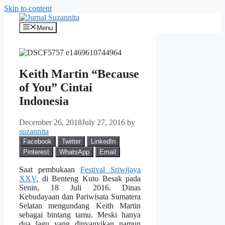
Skip to content
Menu
Keith Martin “Because
of You” Cintai
Indonesia
December 26, 2018
July 27, 2016
by
suzannita
Facebook
Twitter
LinkedIn
Pinterest
WhatsApp
Email
Saat pembukaan
Festival Sriwijaya
XXV
, di Benteng Kuto Besak pada
Senin, 18 Juli 2016. Dinas
Kebudayaan dan Pariwisata Sumatera
Selatan mengundang Keith Martin
sebagai bintang tamu. Meski hanya
dua lagu yang dinyanyikan namun