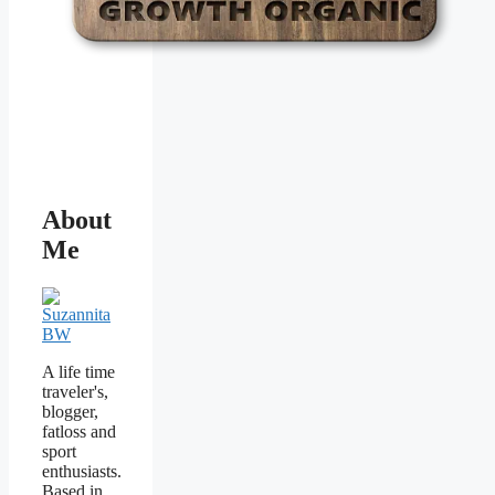
About
Me
A life time
traveler's,
blogger,
fatloss and
sport
enthusiasts.
Based in