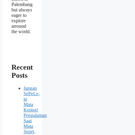
Palembang
but always
eager to
explore
arround
the world.
Recent
Posts
Jangan
SePeLe-
in
Mata
Kering!
Pengalaman
Saat
Mata
Sepet,