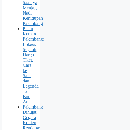
Saatnya
Menjaga
Nadi
Kehidupan
Palembang
Pulau
Kemaro
Palembang:
Lokasi,
Sejarah,
Harga
Tiket,
Cara
ke
Sana,
dan
Legenda
Tan
Bun
An
Palembang
Dihujat
Gegara
Konten
Rendang: