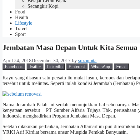
Belajar Lebih Bijak
Secangkir Kopi
Food
Health
Lifestyle
Travel
Sport
Jembatan Masa Depan Untuk Kita Semua
April 24, 2018
December 30, 2017
by
suzannita
Facebook
Twitter
LinkedIn
Pinterest
WhatsApp
Email
Kayu yang disusun satu persatu itu mulai lusuh, keropos dan berla
tersebut untuk melintas. Seperti itulah kondisi Jerambah (Jembatan) 
Nama Jerambah Patah ini seolah menunjukkan hal sebenarnya. Mas
kenyataan tersebut PT Sumber Alfaria Trijaya Tbk, perusahaan
Indonesia menghadirkan Program Jembatan Masa Depan.
Setelah dilakukan perbaikan, Jembatan Alfamart ini pun diresmikan
YRKI Arif Kirdiat bersama unsur Muspida Pemkab Banyuasin.