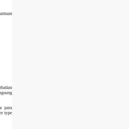
bantuan
hatian
angsung
a para
er type