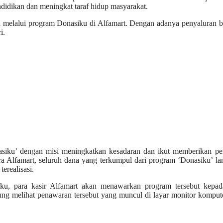
idikan dan meningkat taraf hidup masyarakat.
a melalui program Donasiku di Alfamart. Dengan adanya penyaluran 
i.
asiku’ dengan misi meningkatkan kesadaran dan ikut memberikan per
a Alfamart, seluruh dana yang terkumpul dari program ‘Donasiku’ l
erealisasi.
ku, para kasir Alfamart akan menawarkan program tersebut kepad
sung melihat penawaran tersebut yang muncul di layar monitor komput