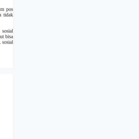
am pos
a tidak
sosial
ut bisa
 sosial