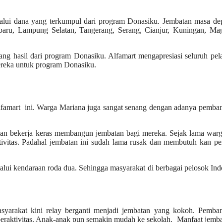
alui dana yang terkumpul dari program Donasiku. Jembatan masa dep
anbaru, Lampung Selatan, Tangerang, Serang, Cianjur, Kuningan, Ma
ang hasil dari program Donasiku. Alfamart mengapresiasi seluruh pe
ereka untuk program Donasiku.
lfamart ini. Warga Mariana juga sangat senang dengan adanya pemba
dan bekerja keras membangun jembatan bagi mereka. Sejak lama warg
itas. Padahal jembatan ini sudah lama rusak dan membutuh kan per
ui kendaraan roda dua. Sehingga masyarakat di berbagai pelosok Ind
syarakat kini relay berganti menjadi jembatan yang kokoh. Pemba
raktivitas. Anak-anak pun semakin mudah ke sekolah. Manfaat jemba