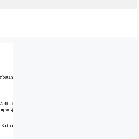
embatan
elihat
ampung
n Ketua