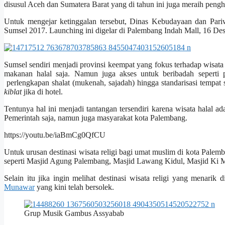
disusul Aceh dan Sumatera Barat yang di tahun ini juga meraih peng
Untuk mengejar ketinggalan tersebut, Dinas Kebudayaan dan Pari
Sumsel 2017. Launching ini digelar di Palembang Indah Mall, 16 De
Sumsel sendiri menjadi provinsi keempat yang fokus terhadap wisata ha
makanan halal saja. Namun juga akses untuk beribadah seperti p
perlengkapan shalat (mukenah, sajadah) hingga standarisasi tempat s
kiblat
jika di hotel.
Tentunya hal ini menjadi tantangan tersendiri karena wisata halal 
Pemerintah saja, namun juga masyarakat kota Palembang.
https://youtu.be/iaBmCg0QfCU
Untuk urusan destinasi wisata religi bagi umat muslim di kota Palemb
seperti Masjid Agung Palembang, Masjid Lawang Kidul, Masjid Ki 
Selain itu jika ingin melihat destinasi wisata religi yang menari
Munawar
yang kini telah bersolek.
Grup Musik Gambus Assyabab