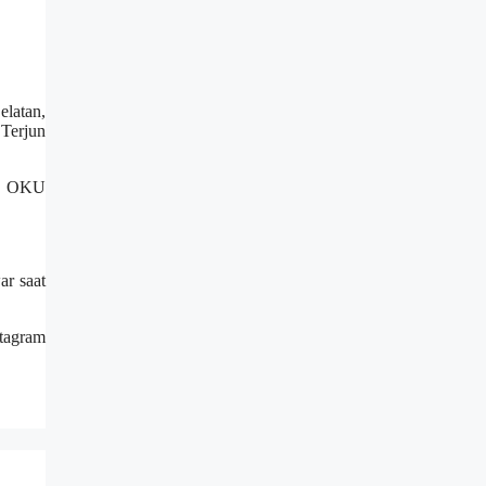
elatan,
Terjun
an OKU
ar saat
stagram