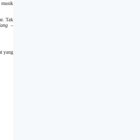
p musik
r. Tak
dang –
nt yang