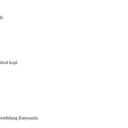
g,
ival kopi.
Sembilang Banyuasin.