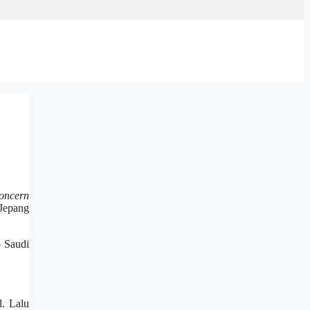
oncern
 Jepang
b Saudi
l. Lalu