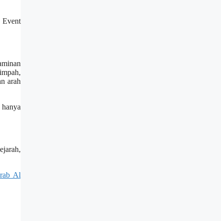
 Event
jaminan
impah,
an arah
k hanya
ejarah,
rab Al