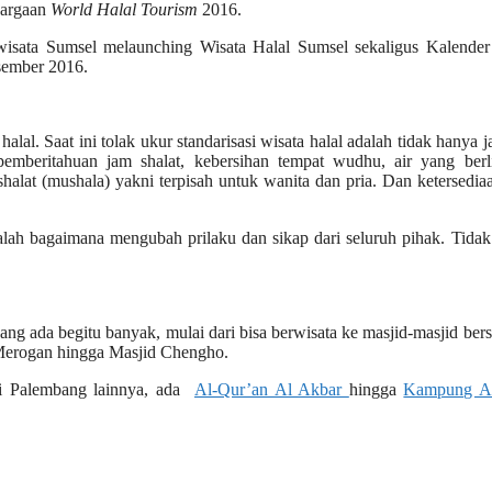
hargaan
World
Halal Tourism
2016.
wisata Sumsel melaunching Wisata Halal Sumsel sekaligus Kalender
sember 2016.
lal. Saat ini tolak ukur standarisasi wisata halal adalah tidak hanya 
emberitahuan jam shalat, kebersihan tempat wudhu, air yang berl
halat (mushala) yakni terpisah untuk wanita dan pria. Dan ketersedia
adalah bagaimana mengubah prilaku dan sikap dari seluruh pihak. Tida
ang ada begitu banyak, mulai dari bisa berwisata ke masjid-masjid bers
Merogan hingga Masjid Chengho.
k di Palembang lainnya, ada
Al-Qur’an Al Akbar
hingga
Kampung A