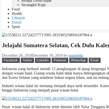
Belajar Lebih Bijak
Secangkir Kopi
Food
Health
Lifestyle
Travel
Sport
Jelajahi Sumatera Selatan, Cek Dulu Kale
December 26, 2018
December 19, 2016
by
suzannita
Facebook
Twitter
LinkedIn
Pinterest
WhatsApp
Email
Indonesia yang berhasil meraih 12 penghargaan di ajang bergengsi
W
dengan wisata halal. Gaung wisata halal tidak hanya didengungkan o
dan Korea Selatan yang notabene bukan negara Islam, saat ini sedan
Industri wisata halal ini memang menjadi daya tarik tersendiri. K
hingga Indonesia yang menjadi pasar wisata halal.
Pasar wisata halal di Indonesia telah dimulai oleh Nusa Tenggara B