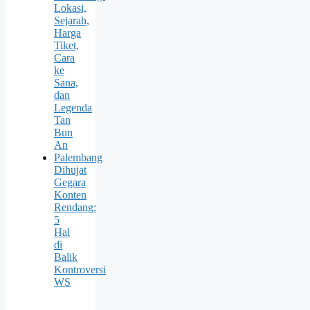
Lokasi,
Sejarah,
Harga
Tiket,
Cara
ke
Sana,
dan
Legenda
Tan
Bun
An
Palembang
Dihujat
Gegara
Konten
Rendang:
5
Hal
di
Balik
Kontroversi
WS