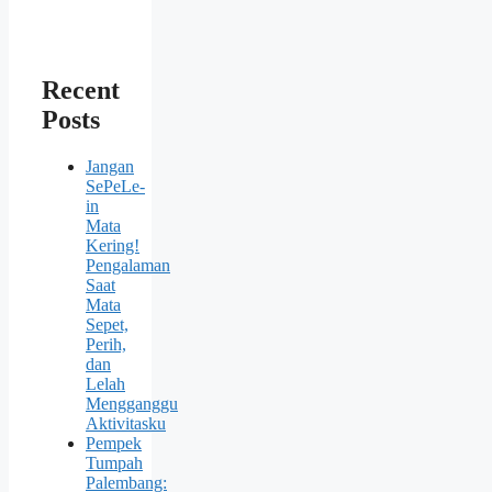
Recent
Posts
Jangan
SePeLe-
in
Mata
Kering!
Pengalaman
Saat
Mata
Sepet,
Perih,
dan
Lelah
Mengganggu
Aktivitasku
Pempek
Tumpah
Palembang: