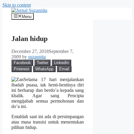
Skip to content
Menu
Jalan hidup
December 27, 2018
September 7,
2009
by
suzannita
Facebook
Twitter
LinkedIn
Pinterest
WhatsApp
Email
Selama 17 hari menjalankan
ibadah puasa, tak henti-hentinya diri
ini berharap dan berdo’a kepada sang
khalik. Agar sang Pencipta
mengijabah semua permohonan dan
do’a ini.
Entahlah saat ini ada di persimpangan
atau masa transisi untuk menentukan
pilihan hidup.