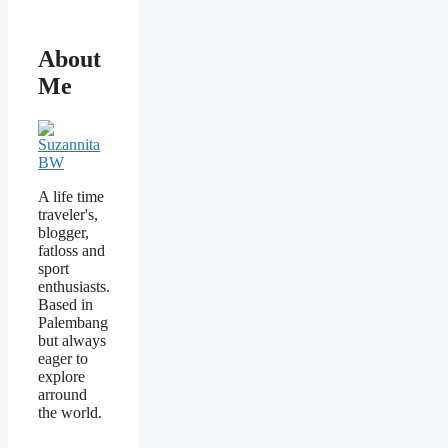
About
Me
A life time
traveler's,
blogger,
fatloss and
sport
enthusiasts.
Based in
Palembang
but always
eager to
explore
arround
the world.