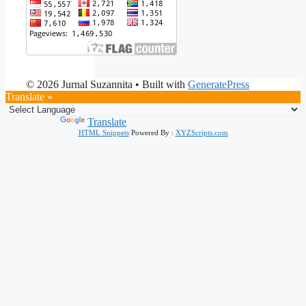
© 2026 Jurnal Suzannita
• Built with
GeneratePress
Translate »
Powered by
Translate
HTML Snippets
Powered By :
XYZScripts.com