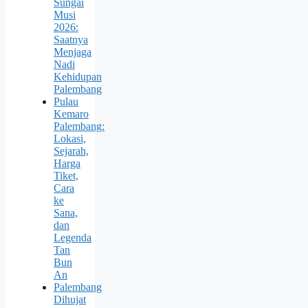
Sungai
Musi
2026:
Saatnya
Menjaga
Nadi
Kehidupan
Palembang
Pulau
Kemaro
Palembang:
Lokasi,
Sejarah,
Harga
Tiket,
Cara
ke
Sana,
dan
Legenda
Tan
Bun
An
Palembang
Dihujat