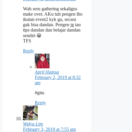
Wah seru gathering sekaligus
make over. AKu tuh pengen lho
ikutan event2 kyk gu, secara
gak bisa dandan. Pengen jg tau
tips dandan dan belajar dandan
sendiri 😀
TFS
Reply
April Hamsa
February 2, 2019 at 8:32
am
#gitu
Reply
Widya Lim
February 3, 2019 at 7:55 am