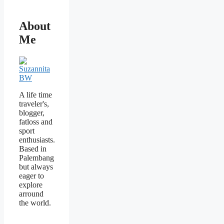
About
Me
A life time
traveler's,
blogger,
fatloss and
sport
enthusiasts.
Based in
Palembang
but always
eager to
explore
arround
the world.