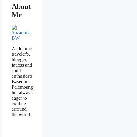
About
Me
A life time
traveler's,
blogger,
fatloss and
sport
enthusiasts.
Based in
Palembang
but always
eager to
explore
arround
the world.