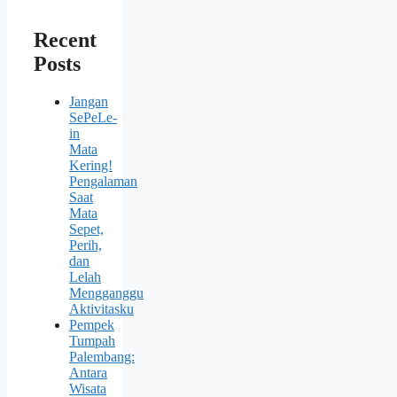
Recent
Posts
Jangan
SePeLe-
in
Mata
Kering!
Pengalaman
Saat
Mata
Sepet,
Perih,
dan
Lelah
Mengganggu
Aktivitasku
Pempek
Tumpah
Palembang:
Antara
Wisata