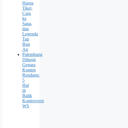
Harga
Tiket,
Cara
ke
Sana,
dan
Legenda
Tan
Bun
An
Palembang
Dihujat
Gegara
Konten
Rendang:
5
Hal
di
Balik
Kontroversi
WS