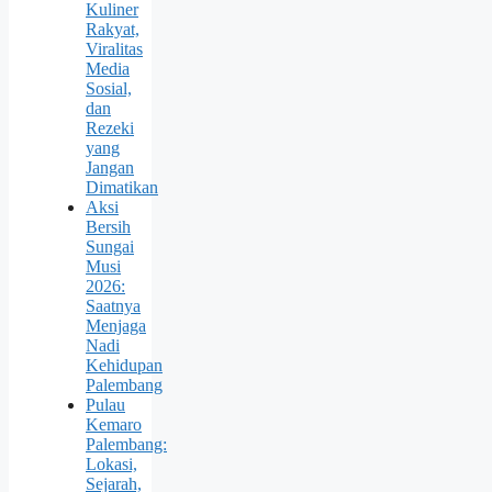
Kuliner
Rakyat,
Viralitas
Media
Sosial,
dan
Rezeki
yang
Jangan
Dimatikan
Aksi
Bersih
Sungai
Musi
2026:
Saatnya
Menjaga
Nadi
Kehidupan
Palembang
Pulau
Kemaro
Palembang:
Lokasi,
Sejarah,