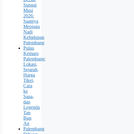
Sungai
Musi
2026:
Saatnya
Menjaga
Nadi
Kehidupan
Palembang
Pulau
Kemaro
Palembang:
Lokasi,
Sejarah,
Harga
Tiket,
Cara
ke
Sana,
dan
Legenda
Tan
Bun
An
Palembang