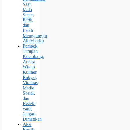
Saat
Mata
Sepet,
Perih,
dan
Lelah
Mengganggu
Aktivitasku
Pempek
Tumpah
Palembang:
Antara
Wisata
Kuliner
Rakyat,
Viralitas
Media
Sosial,
dan
Rezeki
yang
Jangan
Dimatikan
Aksi
Bersih