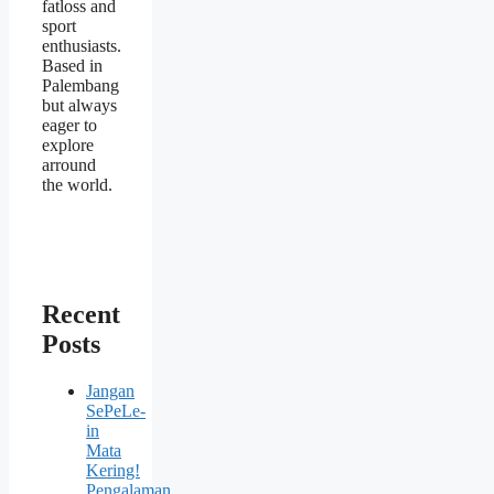
fatloss and
sport
enthusiasts.
Based in
Palembang
but always
eager to
explore
arround
the world.
Recent
Posts
Jangan
SePeLe-
in
Mata
Kering!
Pengalaman