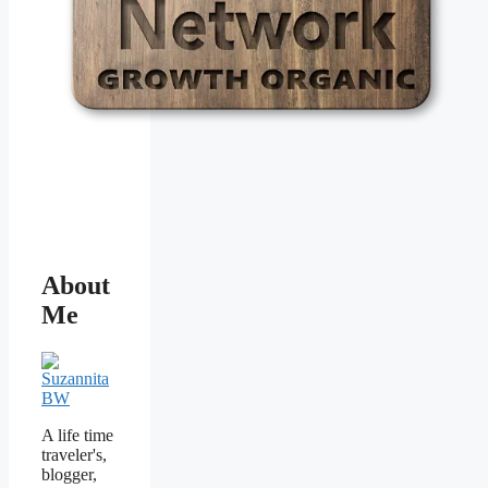
About
Me
A life time
traveler's,
blogger,