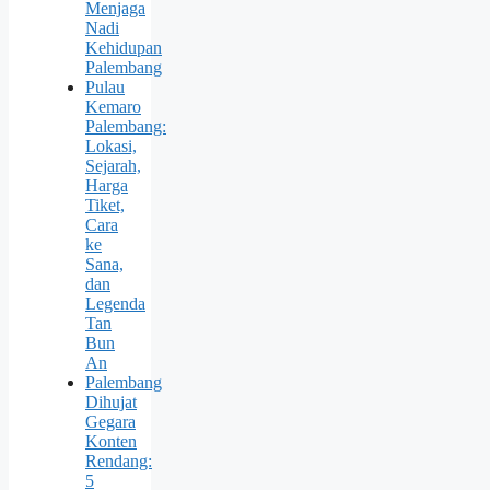
Menjaga
Nadi
Kehidupan
Palembang
Pulau
Kemaro
Palembang:
Lokasi,
Sejarah,
Harga
Tiket,
Cara
ke
Sana,
dan
Legenda
Tan
Bun
An
Palembang
Dihujat
Gegara
Konten
Rendang:
5