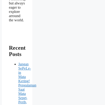
but always
eager to
explore
arround
the world.
Recent
Posts
Jangan
SePeLe-
in
Mata
Kering!
Pengalaman
Saat
Mata
Sepet,
Perih,