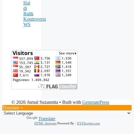
Hal
di
Balik
Kontroversi
WS
© 2026 Jurnal Suzannita
• Built with
GeneratePress
Translate »
Powered by
Translate
HTML Snippets
Powered By :
XYZScripts.com