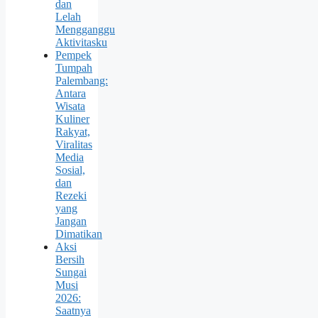
dan
Lelah
Mengganggu
Aktivitasku
Pempek
Tumpah
Palembang:
Antara
Wisata
Kuliner
Rakyat,
Viralitas
Media
Sosial,
dan
Rezeki
yang
Jangan
Dimatikan
Aksi
Bersih
Sungai
Musi
2026:
Saatnya