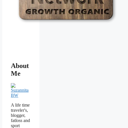
About
Me
A life time
traveler's,
blogger,
fatloss and
sport