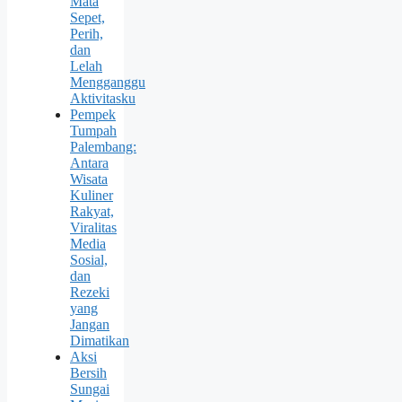
Mata
Sepet,
Perih,
dan
Lelah
Mengganggu
Aktivitasku
Pempek
Tumpah
Palembang:
Antara
Wisata
Kuliner
Rakyat,
Viralitas
Media
Sosial,
dan
Rezeki
yang
Jangan
Dimatikan
Aksi
Bersih
Sungai