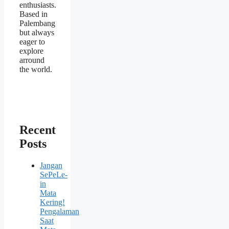
enthusiasts.
Based in
Palembang
but always
eager to
explore
arround
the world.
Recent
Posts
Jangan
SePeLe-
in
Mata
Kering!
Pengalaman
Saat