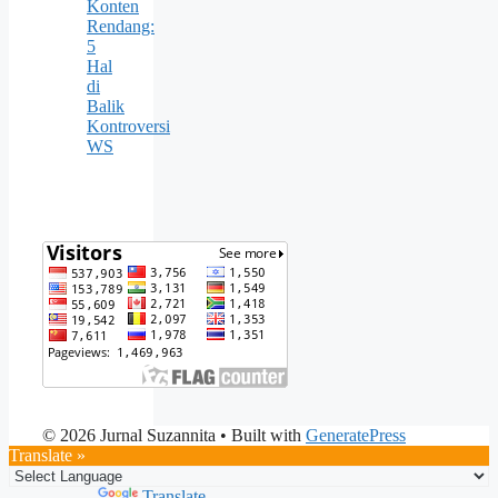
Konten
Rendang:
5
Hal
di
Balik
Kontroversi
WS
© 2026 Jurnal Suzannita
• Built with
GeneratePress
Translate »
Powered by
Translate