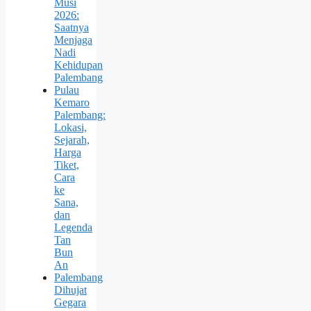
Musi
2026:
Saatnya
Menjaga
Nadi
Kehidupan
Palembang
Pulau
Kemaro
Palembang:
Lokasi,
Sejarah,
Harga
Tiket,
Cara
ke
Sana,
dan
Legenda
Tan
Bun
An
Palembang
Dihujat
Gegara