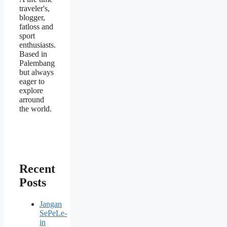
traveler's,
blogger,
fatloss and
sport
enthusiasts.
Based in
Palembang
but always
eager to
explore
arround
the world.
Recent
Posts
Jangan
SePeLe-
in