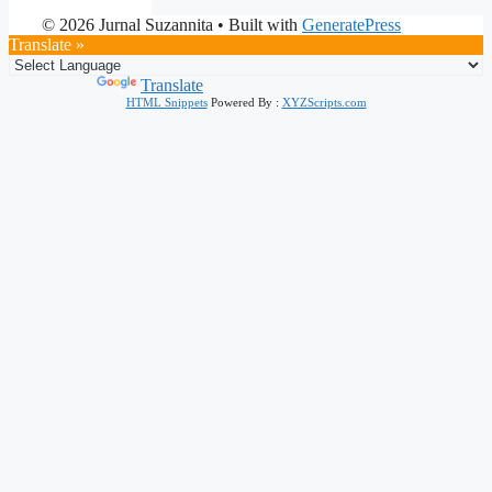
© 2026 Jurnal Suzannita
• Built with
GeneratePress
Translate »
Powered by
Translate
HTML Snippets
Powered By :
XYZScripts.com