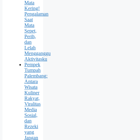
Mata
Kering!
Pengalaman
Saat
Mata
Sepet,
Perih,
dan
Lelah
Mengganggu
Aktivitasku
Pempek
Tumpah
Palembang:
Antara
Wisata
Kuliner
Rakyat,
Viralitas
Media
Sosial,
dan
Rezeki
yang
Jangan